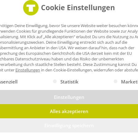
Cookie Einstellungen
nötigen Deine Einwilligung, bevor Sie unsere Website weiter besuchen könn
rwenden Cookies für grundlegende Funktionen der Website sowie zur Anal
alisierung. Mit Klick auf „Alle akzeptieren“ erlaubst Du uns die Nutzung zu A
rsonalisierungszwecken. Deine Einwilligung erstreckt sich auch auf die
bermittlung an Anbieter in den USA. Wir weisen darauf hin, dass nach der
prechung des Europäischen Gerichtshofs die USA derzeit kein mit der EU
ichbares Datenschutzniveau haben und das Risiko der unbemerkten
erarbeitung durch staatliche Stellen besteht.
Diese Zustimmung kannst Du
eit unter
Einstellungen
in den Cookie-Einstellungen, widerrufen oder abstufe
gt eine Liste der Service-Gruppen, für die eine Einwilligung erte
ssenziell
Statistik
Market
Einstellungen
Alles akzeptieren
Einwilligung speichern