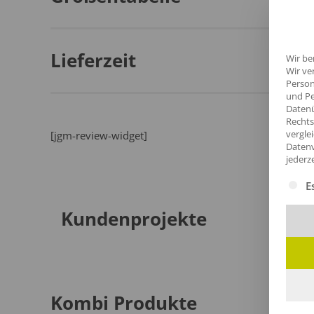
Lieferzeit
Wir be
Wir ve
Person
und Pe
Datenü
Rechts
vergle
[jgm-review-widget]
Datenv
jederz
Es fol
E
Kundenprojekte
Kombi Produkte