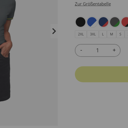
Zur Größentabelle
2XL
3XL
L
M
S
-
+
Quantity