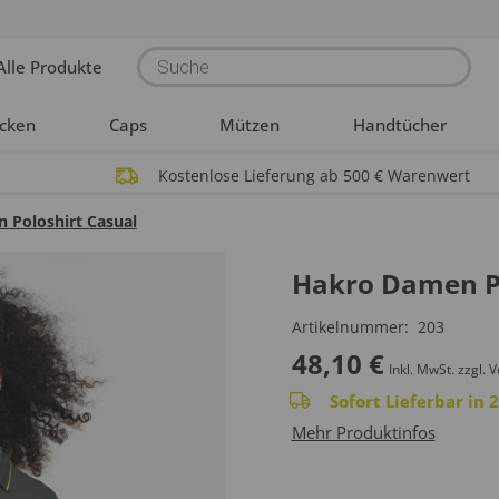
Products
Alle Produkte
search
acken
Caps
Mützen
Handtücher
Kostenlose Lieferung ab 500 € Warenwert
 Poloshirt Casual
Hakro Damen Po
Artikelnummer:
203
48,10
€
Inkl. MwSt.
zzgl. 
Sofort Lieferbar in
Mehr Produktinfos