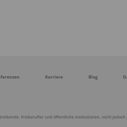
eferenzen
Karriere
Blog
D
eibende, Freiberufler und öffentliche Institutionen, nicht jedoch