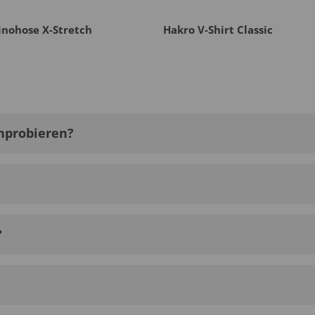
inohose X-Stretch
Hakro V-Shirt Classic
nprobieren?
?