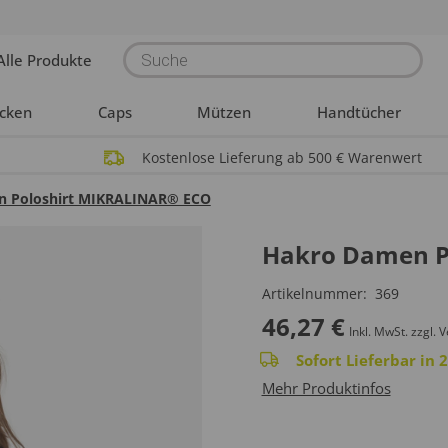
Products
Alle Produkte
search
acken
Caps
Mützen
Handtücher
Kostenlose Lieferung ab 500 € Warenwert
 Poloshirt MIKRALINAR® ECO
Hakro Damen P
Artikelnummer:
369
46,27
€
Inkl. MwSt.
zzgl. 
Sofort Lieferbar in
Mehr Produktinfos