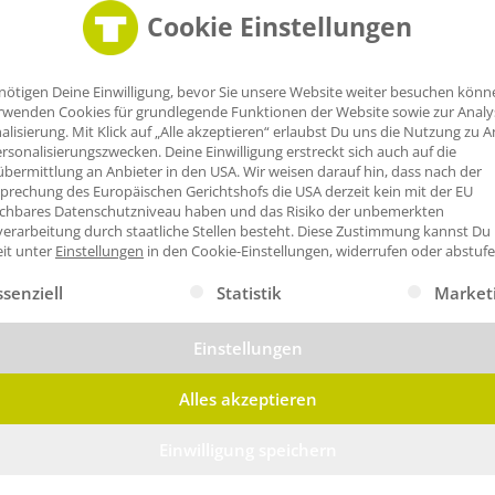
Cookie Einstellungen
nötigen Deine Einwilligung, bevor Sie unsere Website weiter besuchen könn
rwenden Cookies für grundlegende Funktionen der Website sowie zur Anal
alisierung. Mit Klick auf „Alle akzeptieren“ erlaubst Du uns die Nutzung zu A
rsonalisierungszwecken. Deine Einwilligung erstreckt sich auch auf die
bermittlung an Anbieter in den USA. Wir weisen darauf hin, dass nach der
prechung des Europäischen Gerichtshofs die USA derzeit kein mit der EU
ichbares Datenschutzniveau haben und das Risiko der unbemerkten
erarbeitung durch staatliche Stellen besteht.
Diese Zustimmung kannst Du
eit unter
Einstellungen
in den Cookie-Einstellungen, widerrufen oder abstufe
gt eine Liste der Service-Gruppen, für die eine Einwilligung erte
ssenziell
Statistik
Market
Einstellungen
Alles akzeptieren
Einwilligung speichern