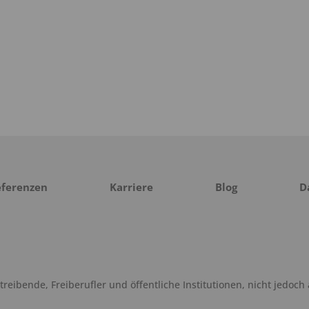
eferenzen
Karriere
Blog
D
eibende, Freiberufler und öffentliche Institutionen, nicht jedoch