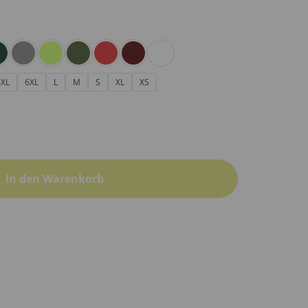
5XL
6XL
L
M
S
XL
XS
In den Warenkorb