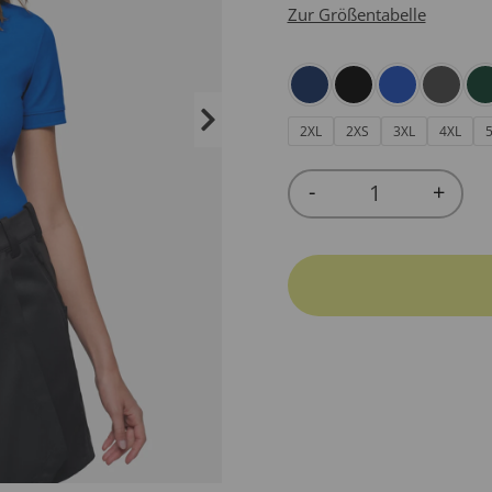
Zur Größentabelle
2XL
2XS
3XL
4XL
-
+
Quantity