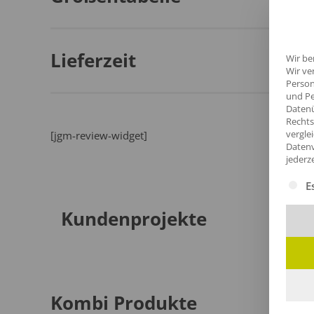
Lieferzeit
Wir be
Wir ve
Person
und Pe
Datenü
Rechts
vergle
[jgm-review-widget]
Datenv
jederz
Es fol
E
Kundenprojekte
Kombi Produkte