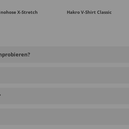
inohose X-Stretch
Hakro V-Shirt Classic
nprobieren?
?