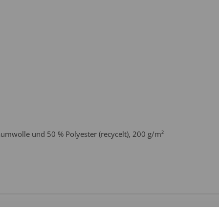
mwolle und 50 % Polyester (recycelt), 200 g/m²