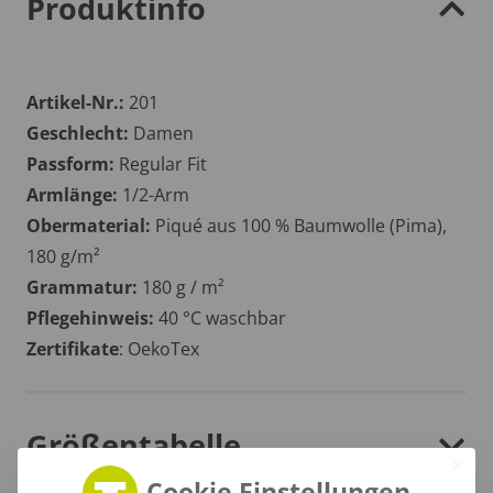
Produktinfo
Artikel-Nr.:
201
Geschlecht:
Damen
Passform:
Regular Fit
Armlänge:
1/2-Arm
Obermaterial:
Piqué aus 100 % Baumwolle (Pima),
180 g/m²
Grammatur:
180 g / m²
Pflegehinweis:
40 °C waschbar
Zertifikate
: OekoTex
Größentabelle
Cookie Einstellungen