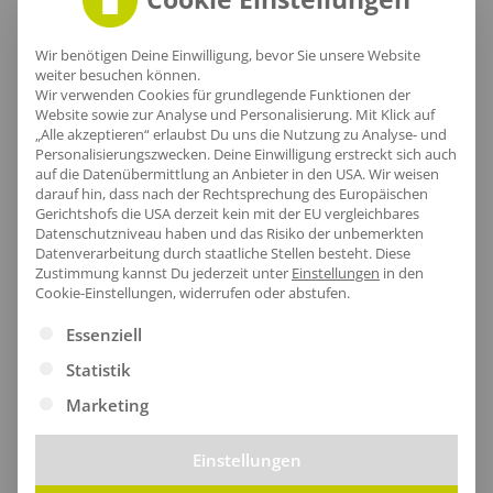
Lieferzeit
Wir benötigen Deine Einwilligung, bevor Sie unsere Website
weiter besuchen können.
Wir verwenden Cookies für grundlegende Funktionen der
Website sowie zur Analyse und Personalisierung. Mit Klick auf
„Alle akzeptieren“ erlaubst Du uns die Nutzung zu Analyse- und
Personalisierungszwecken. Deine Einwilligung erstreckt sich auch
auf die Datenübermittlung an Anbieter in den USA. Wir weisen
[jgm-review-widget]
darauf hin, dass nach der Rechtsprechung des Europäischen
Gerichtshofs die USA derzeit kein mit der EU vergleichbares
Datenschutzniveau haben und das Risiko der unbemerkten
Datenverarbeitung durch staatliche Stellen besteht.
Diese
Zustimmung kannst Du jederzeit unter
Einstellungen
in den
Cookie-Einstellungen, widerrufen oder abstufen.
Kundenprojekte
Es folgt eine Liste der Service-Gruppen, für die eine Ei
Essenziell
Statistik
Kombi Produkte
Marketing
Einstellungen