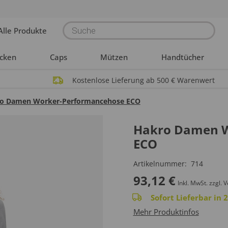
Products
Alle Produkte
search
acken
Caps
Mützen
Handtücher
Kostenlose Lieferung ab 500 € Warenwert
o Damen Worker-Performancehose ECO
Hakro Damen W
ECO
Artikelnummer:
714
93,12
€
Inkl. MwSt.
zzgl. 
Sofort Lieferbar in
Mehr Produktinfos