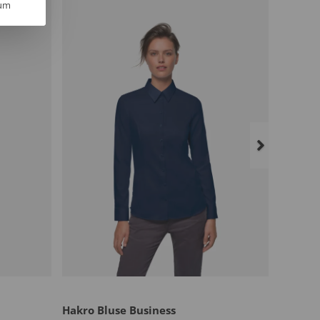
um
Hakro Bluse Business
Hakro 