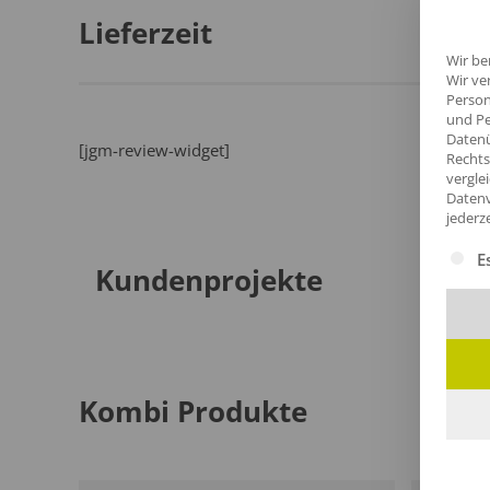
Lieferzeit
Wir be
Wir ve
Person
und Pe
Datenü
[jgm-review-widget]
Rechts
vergle
Datenv
jederz
Es fol
E
Kundenprojekte
Kombi Produkte