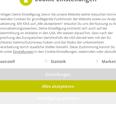
nötigen Deine Einwilligung, bevor Sie unsere Website weiter besuchen könn
rwenden Cookies für grundlegende Funktionen der Website sowie zur Anal
alisierung. Mit Klick auf „Alle akzeptieren“ erlaubst Du uns die Nutzung zu A
rsonalisierungszwecken. Deine Einwilligung erstreckt sich auch auf die
bermittlung an Anbieter in den USA. Wir weisen darauf hin, dass nach der
prechung des Europäischen Gerichtshofs die USA derzeit kein mit der EU
ichbares Datenschutzniveau haben und das Risiko der unbemerkten
erarbeitung durch staatliche Stellen besteht.
Diese Zustimmung kannst Du
eit unter
Einstellungen
in den Cookie-Einstellungen, widerrufen oder abstufe
gt eine Liste der Service-Gruppen, für die eine Einwilligung erte
ssenziell
Statistik
Market
Einstellungen
Alles akzeptieren
Einwilligung speichern