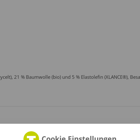
ecycelt), 21 % Baumwolle (bio) und 5 % Elastolefin (XLANCE®), 
Cookie Einstellungen