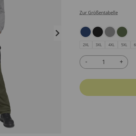
Zur Größentabelle
2XL
3XL
4XL
5XL
6
-
+
Quantity