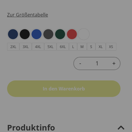
Zur Größentabelle
2XL
3XL
4XL
5XL
6XL
L
M
S
XL
XS
-
+
Quantity
In den Warenkorb
Produktinfo