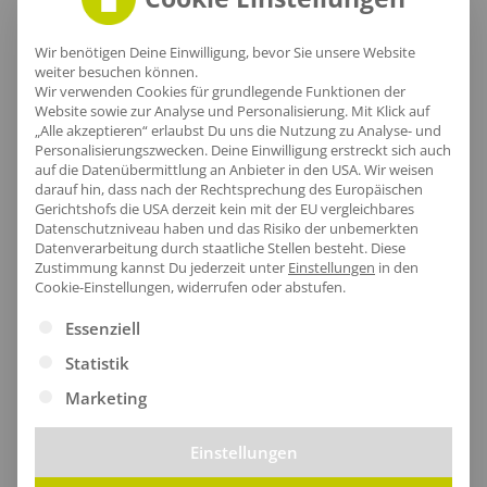
Lieferzeit
Wir benötigen Deine Einwilligung, bevor Sie unsere Website
weiter besuchen können.
Wir verwenden Cookies für grundlegende Funktionen der
Website sowie zur Analyse und Personalisierung. Mit Klick auf
„Alle akzeptieren“ erlaubst Du uns die Nutzung zu Analyse- und
Personalisierungszwecken. Deine Einwilligung erstreckt sich auch
[jgm-review-widget]
auf die Datenübermittlung an Anbieter in den USA. Wir weisen
darauf hin, dass nach der Rechtsprechung des Europäischen
Gerichtshofs die USA derzeit kein mit der EU vergleichbares
Datenschutzniveau haben und das Risiko der unbemerkten
Datenverarbeitung durch staatliche Stellen besteht.
Diese
Zustimmung kannst Du jederzeit unter
Einstellungen
in den
Kundenprojekte
Cookie-Einstellungen, widerrufen oder abstufen.
Es folgt eine Liste der Service-Gruppen, für die eine Ei
Essenziell
Statistik
Kombi Produkte
Marketing
Einstellungen