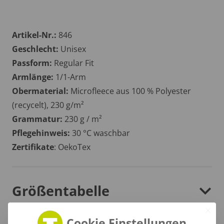
Artikel-Nr.:
846
Geschlecht:
Unisex
Passform:
Regular Fit
Armlänge:
1/1-Arm
Obermaterial:
Microfleece aus 100 % Polyester
(recycelt), 230 g/m²
Grammatur:
230 g / m²
Pflegehinweis:
30 °C waschbar
Zertifikate
: OekoTex
Größentabelle
Cookie Einstellungen