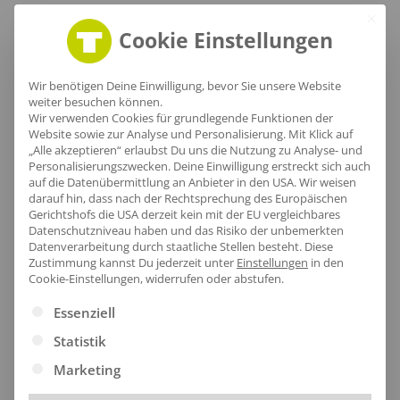
Größentabelle
Cookie Einstellungen
Wir benötigen Deine Einwilligung, bevor Sie unsere Website
weiter besuchen können.
Lieferzeit
Wir verwenden Cookies für grundlegende Funktionen der
Website sowie zur Analyse und Personalisierung. Mit Klick auf
„Alle akzeptieren“ erlaubst Du uns die Nutzung zu Analyse- und
Personalisierungszwecken. Deine Einwilligung erstreckt sich auch
auf die Datenübermittlung an Anbieter in den USA. Wir weisen
darauf hin, dass nach der Rechtsprechung des Europäischen
[jgm-review-widget]
Gerichtshofs die USA derzeit kein mit der EU vergleichbares
Datenschutzniveau haben und das Risiko der unbemerkten
Datenverarbeitung durch staatliche Stellen besteht.
Diese
Zustimmung kannst Du jederzeit unter
Einstellungen
in den
Cookie-Einstellungen, widerrufen oder abstufen.
Es folgt eine Liste der Service-Gruppen, für die eine Ei
Essenziell
Kundenprojekte
Statistik
Marketing
Kombi Produkte