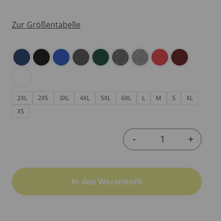
Zur Größentabelle
2XL
2XS
3XL
4XL
5XL
6XL
L
M
S
XL
XS
-
+
Quantity
In den Warenkorb