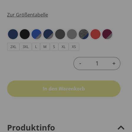
Zur Größentabelle
2XL
3XL
L
M
S
XL
XS
-
+
Quantity
In den Warenkorb
Produktinfo