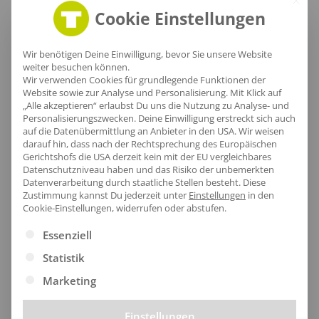
Cookie Einstellungen
Wir benötigen Deine Einwilligung, bevor Sie unsere Website
Lieferzeit
weiter besuchen können.
Wir verwenden Cookies für grundlegende Funktionen der
Website sowie zur Analyse und Personalisierung. Mit Klick auf
„Alle akzeptieren“ erlaubst Du uns die Nutzung zu Analyse- und
Personalisierungszwecken. Deine Einwilligung erstreckt sich auch
auf die Datenübermittlung an Anbieter in den USA. Wir weisen
[jgm-review-widget]
darauf hin, dass nach der Rechtsprechung des Europäischen
Gerichtshofs die USA derzeit kein mit der EU vergleichbares
Datenschutzniveau haben und das Risiko der unbemerkten
Datenverarbeitung durch staatliche Stellen besteht.
Diese
Zustimmung kannst Du jederzeit unter
Einstellungen
in den
Cookie-Einstellungen, widerrufen oder abstufen.
Kundenprojekte
Es folgt eine Liste der Service-Gruppen, für die eine Ei
Essenziell
Statistik
Marketing
Kombi Produkte
Einstellungen