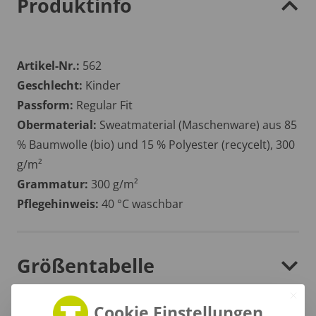
Produktinfo
Artikel-Nr.:
562
Geschlecht:
Kinder
Passform:
Regular Fit
Obermaterial:
Sweatmaterial (Maschenware) aus 85
% Baumwolle (bio) und 15 % Polyester (recycelt), 300
g/m²
Grammatur:
300 g/m²
Pflegehinweis:
40 °C waschbar
Größentabelle
Cookie Einstellungen