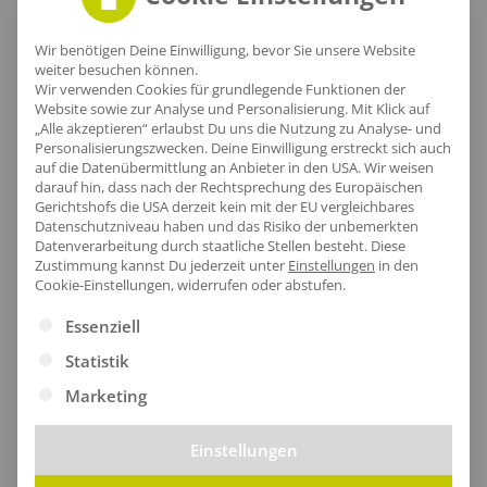
Lieferzeit
Wir benötigen Deine Einwilligung, bevor Sie unsere Website
weiter besuchen können.
Wir verwenden Cookies für grundlegende Funktionen der
Website sowie zur Analyse und Personalisierung. Mit Klick auf
„Alle akzeptieren“ erlaubst Du uns die Nutzung zu Analyse- und
Personalisierungszwecken. Deine Einwilligung erstreckt sich auch
[jgm-review-widget]
auf die Datenübermittlung an Anbieter in den USA. Wir weisen
darauf hin, dass nach der Rechtsprechung des Europäischen
Gerichtshofs die USA derzeit kein mit der EU vergleichbares
Datenschutzniveau haben und das Risiko der unbemerkten
Datenverarbeitung durch staatliche Stellen besteht.
Diese
Zustimmung kannst Du jederzeit unter
Einstellungen
in den
Kundenprojekte
Cookie-Einstellungen, widerrufen oder abstufen.
Es folgt eine Liste der Service-Gruppen, für die eine Ei
Essenziell
Statistik
Kombi Produkte
Marketing
Einstellungen