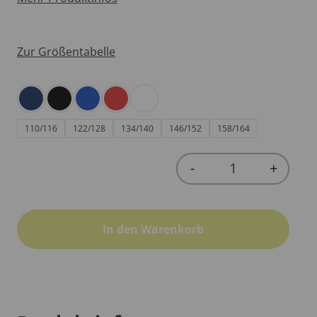
Zur Größentabelle
110/116
122/128
134/140
146/152
158/164
-
+
Quantity
In den Warenkorb