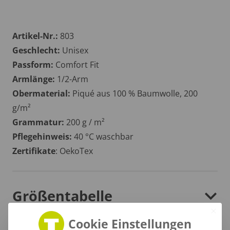
Artikel-Nr.:
803
Geschlecht:
Unisex
Passform:
Comfort Fit
Armlänge:
1/2-Arm
Obermaterial:
Piqué aus 100 % Baumwolle, 200
g/m²
Grammatur:
200 g / m²
Pflegehinweis:
40 °C waschbar
Zertifikate
: OekoTex
Größentabelle
Cookie Einstellungen