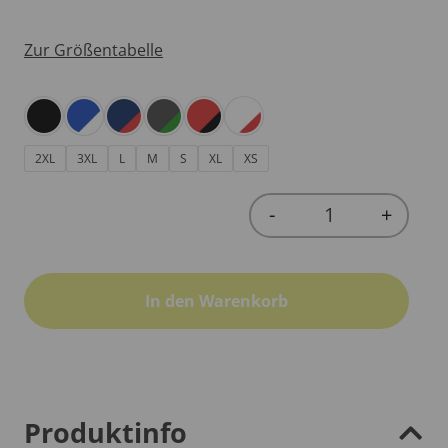
Zur Größentabelle
2XL
3XL
L
M
S
XL
XS
-
+
Quantity
In den Warenkorb
Produktinfo