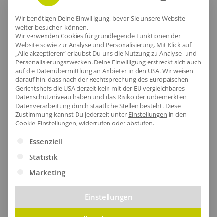
Lieferzeit
Wir benötigen Deine Einwilligung, bevor Sie unsere Website
weiter besuchen können.
Wir verwenden Cookies für grundlegende Funktionen der
Website sowie zur Analyse und Personalisierung. Mit Klick auf
„Alle akzeptieren“ erlaubst Du uns die Nutzung zu Analyse- und
Personalisierungszwecken. Deine Einwilligung erstreckt sich auch
[jgm-review-widget]
auf die Datenübermittlung an Anbieter in den USA. Wir weisen
darauf hin, dass nach der Rechtsprechung des Europäischen
Gerichtshofs die USA derzeit kein mit der EU vergleichbares
Datenschutzniveau haben und das Risiko der unbemerkten
Datenverarbeitung durch staatliche Stellen besteht.
Diese
Zustimmung kannst Du jederzeit unter
Einstellungen
in den
Cookie-Einstellungen, widerrufen oder abstufen.
Kundenprojekte
Es folgt eine Liste der Service-Gruppen, für die eine Ei
Essenziell
Statistik
Kombi Produkte
Marketing
Einstellungen