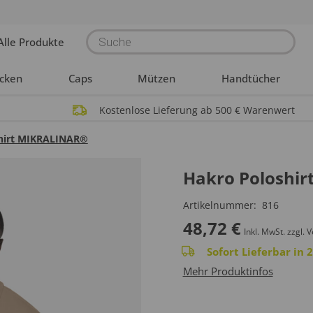
Products
Alle Produkte
search
acken
Caps
Mützen
Handtücher
Kostenlose Lieferung ab 500 € Warenwert
hirt MIKRALINAR®
Hakro Poloshi
Artikelnummer:
816
48,72
€
Inkl. MwSt.
zzgl. 
Sofort Lieferbar in
Mehr Produktinfos