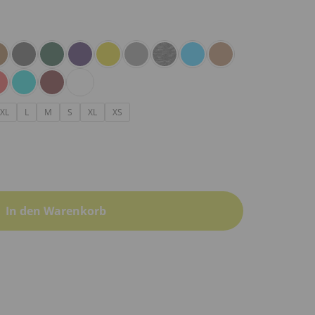
XL
L
M
S
XL
XS
In den Warenkorb