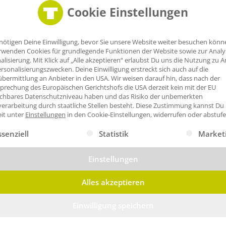
Cookie Einstellungen
nötigen Deine Einwilligung, bevor Sie unsere Website weiter besuchen könn
rwenden Cookies für grundlegende Funktionen der Website sowie zur Anal
alisierung. Mit Klick auf „Alle akzeptieren“ erlaubst Du uns die Nutzung zu A
rsonalisierungszwecken. Deine Einwilligung erstreckt sich auch auf die
bermittlung an Anbieter in den USA. Wir weisen darauf hin, dass nach der
prechung des Europäischen Gerichtshofs die USA derzeit kein mit der EU
ichbares Datenschutzniveau haben und das Risiko der unbemerkten
erarbeitung durch staatliche Stellen besteht.
Diese Zustimmung kannst Du
eit unter
Einstellungen
in den Cookie-Einstellungen, widerrufen oder abstufe
gt eine Liste der Service-Gruppen, für die eine Einwilligung erte
ssenziell
Statistik
Market
Einstellungen
Alles akzeptieren
Einwilligung speichern