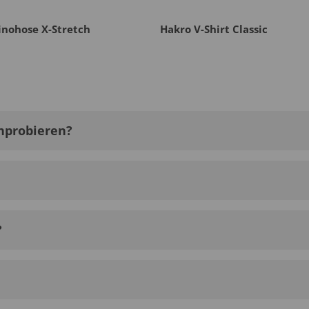
inohose X-Stretch
Hakro V-Shirt Classic
nprobieren?
?