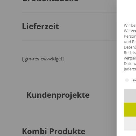
Lieferzeit
Wir be
Wir ve
Person
und Pe
Datenü
Rechts
vergle
[jgm-review-widget]
Datenv
jederz
Es fol
E
Kundenprojekte
Kombi Produkte