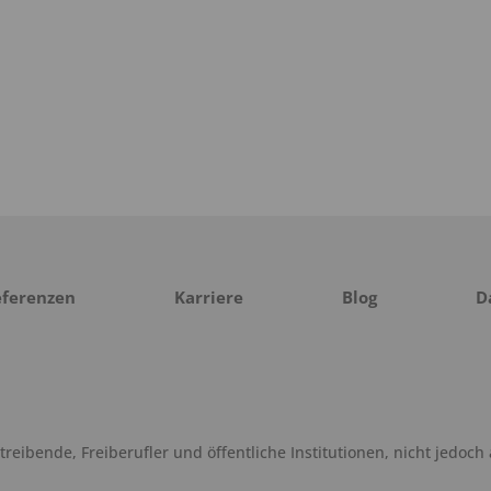
eferenzen
Karriere
Blog
D
eibende, Freiberufler und öffentliche Institutionen, nicht jedoch