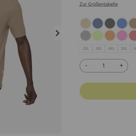
Zur Größentabelle
2XL
3XL
4XL
5XL
6
-
+
Quantity