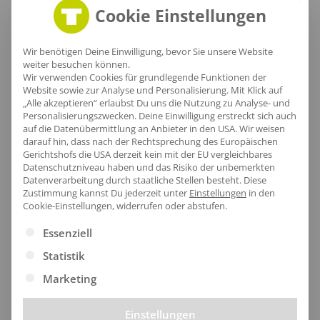
Größentabelle
Cookie Einstellungen
Wir benötigen Deine Einwilligung, bevor Sie unsere Website
Lieferzeit
weiter besuchen können.
Wir verwenden Cookies für grundlegende Funktionen der
Website sowie zur Analyse und Personalisierung. Mit Klick auf
„Alle akzeptieren“ erlaubst Du uns die Nutzung zu Analyse- und
Personalisierungszwecken. Deine Einwilligung erstreckt sich auch
auf die Datenübermittlung an Anbieter in den USA. Wir weisen
darauf hin, dass nach der Rechtsprechung des Europäischen
[jgm-review-widget]
Gerichtshofs die USA derzeit kein mit der EU vergleichbares
Datenschutzniveau haben und das Risiko der unbemerkten
Datenverarbeitung durch staatliche Stellen besteht.
Diese
Zustimmung kannst Du jederzeit unter
Einstellungen
in den
Cookie-Einstellungen, widerrufen oder abstufen.
Es folgt eine Liste der Service-Gruppen, für die eine Ei
Essenziell
Kundenprojekte
Statistik
Marketing
Kombi Produkte
Einstellungen