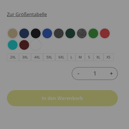
Zur Größentabelle
2XL
3XL
4XL
5XL
6XL
L
M
S
XL
XS
-
+
Quantity
In den Warenkorb