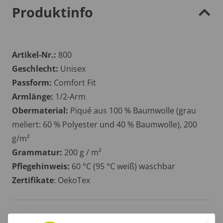
Produktinfo
Artikel-Nr.:
800
Geschlecht:
Unisex
Passform:
Comfort Fit
Armlänge:
1/2-Arm
Obermaterial:
Piqué aus 100 % Baumwolle (grau
meliert: 60 % Polyester und 40 % Baumwolle), 200
g/m²
Grammatur:
200 g / m²
Pflegehinweis:
60 °C (95 °C weiß) waschbar
Zertifikate
: OekoTex