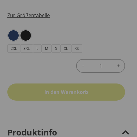
Zur Größentabelle
2XL
3XL
L
M
S
XL
XS
-
+
Quantity
In den Warenkorb
Produktinfo