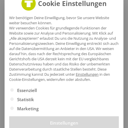
Cookie Einstellungen
Lieferzeit
Wir benötigen Deine Einwilligung, bevor Sie unsere Website
weiter besuchen können.
Wir verwenden Cookies für grundlegende Funktionen der
Website sowie zur Analyse und Personalisierung. Mit Klick auf
„Alle akzeptieren“ erlaubst Du uns die Nutzung zu Analyse- und
Personalisierungszwecken. Deine Einwilligung erstreckt sich auch
[jgm-review-widget]
auf die Datenübermittlung an Anbieter in den USA. Wir weisen
darauf hin, dass nach der Rechtsprechung des Europäischen
Gerichtshofs die USA derzeit kein mit der EU vergleichbares
Datenschutzniveau haben und das Risiko der unbemerkten
Datenverarbeitung durch staatliche Stellen besteht.
Diese
Zustimmung kannst Du jederzeit unter
Einstellungen
in den
Cookie-Einstellungen, widerrufen oder abstufen.
Kundenprojekte
Es folgt eine Liste der Service-Gruppen, für die eine Ei
Essenziell
Statistik
Kombi Produkte
Marketing
Einstellungen