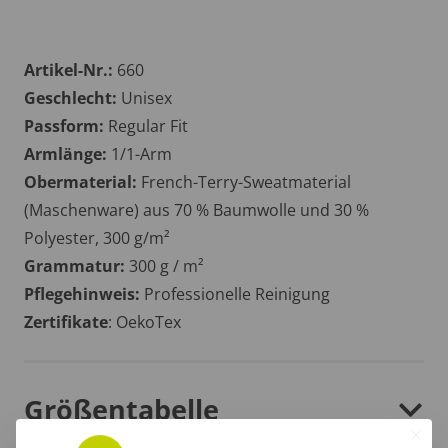
Artikel-Nr.:
660
Geschlecht:
Unisex
Passform:
Regular Fit
Armlänge:
1/1-Arm
Obermaterial:
French-Terry-Sweatmaterial
(Maschenware) aus 70 % Baumwolle und 30 %
Polyester, 300 g/m²
Grammatur:
300 g / m²
Pflegehinweis:
Professionelle Reinigung
Zertifikate
: OekoTex
Größentabelle