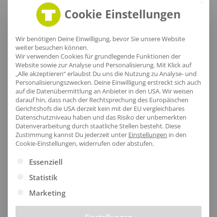
Cookie Einstellungen
Wir benötigen Deine Einwilligung, bevor Sie unsere Website
Lieferzeit
weiter besuchen können.
Wir verwenden Cookies für grundlegende Funktionen der
Website sowie zur Analyse und Personalisierung. Mit Klick auf
„Alle akzeptieren“ erlaubst Du uns die Nutzung zu Analyse- und
Personalisierungszwecken. Deine Einwilligung erstreckt sich auch
auf die Datenübermittlung an Anbieter in den USA. Wir weisen
[jgm-review-widget]
darauf hin, dass nach der Rechtsprechung des Europäischen
Gerichtshofs die USA derzeit kein mit der EU vergleichbares
Datenschutzniveau haben und das Risiko der unbemerkten
Datenverarbeitung durch staatliche Stellen besteht.
Diese
Zustimmung kannst Du jederzeit unter
Einstellungen
in den
Cookie-Einstellungen, widerrufen oder abstufen.
Kundenprojekte
Es folgt eine Liste der Service-Gruppen, für die eine Ei
Essenziell
Statistik
Marketing
Kombi Produkte
Einstellungen