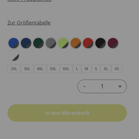
Zur Größentabelle
2XL
3XL
4XL
5XL
6XL
L
M
S
XL
XS
-
+
Quantity
In den Warenkorb