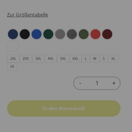
Zur Größentabelle
2XL
2XS
3XL
4XL
5XL
6XL
L
M
S
XL
XS
-
+
Quantity
In den Warenkorb