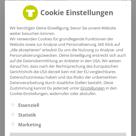
Größentabelle
Cookie Einstellungen
Lieferzeit
Wir benötigen Deine Einwilligung, bevor Sie unsere Website
weiter besuchen können.
Wir verwenden Cookies für grundlegende Funktionen der
Website sowie zur Analyse und Personalisierung. Mit Klick auf
„Alle akzeptieren“ erlaubst Du uns die Nutzung zu Analyse- und
Personalisierungszwecken. Deine Einwilligung erstreckt sich auch
auf die Datenübermittlung an Anbieter in den USA. Wir weisen
[jgm-review-widget]
darauf hin, dass nach der Rechtsprechung des Europäischen
Gerichtshofs die USA derzeit kein mit der EU vergleichbares
Datenschutzniveau haben und das Risiko der unbemerkten
Datenverarbeitung durch staatliche Stellen besteht.
Diese
Zustimmung kannst Du jederzeit unter
Einstellungen
in den
Cookie-Einstellungen, widerrufen oder abstufen.
Kundenprojekte
Es folgt eine Liste der Service-Gruppen, für die eine Ei
Essenziell
Statistik
Kombi Produkte
Marketing