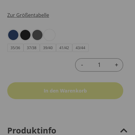
Zur Größentabelle
35/36
37/38
39/40
41/42
43/44
-
+
Quantity
In den Warenkorb
Produktinfo