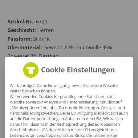
Artikel-Nr.:
6720
Geschlecht:
Herren
Passform:
Slim Fit
Obermaterial:
Gewebe: 62% Baumwolle 35%
Polyester 3% Elasthan
Grammatur:
130 g/m²
Cookie Einstellungen
Zertifikate
: OEKOTEX 100
Wir benötigen Deine Einwilligung, bevor Sie unsere Website
weiter besuchen können.
Wir verwenden Cookies für grundlegende Funktionen der
Größentabelle
Website sowie zur Analyse und Personalisierung. Mit Klick auf
„Alle akzeptieren“ erlaubst Du uns die Nutzung zu Analyse- und
Personalisierungszwecken. Deine Einwilligung erstreckt sich auch
auf die Datenübermittlung an Anbieter in den USA. Wir weisen
darauf hin, dass nach der Rechtsprechung des Europäischen
Lieferzeit
Gerichtshofs die USA derzeit kein mit der EU vergleichbares
Datenschutzniveau haben und das Risiko der unbemerkten