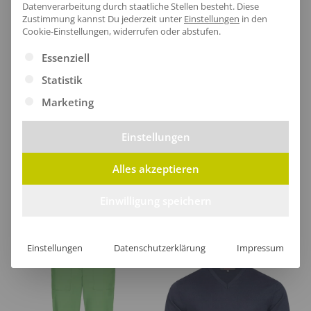
Datenverarbeitung durch staatliche Stellen besteht.
Diese
Zustimmung kannst Du jederzeit unter
Einstellungen
in den
Cookie-Einstellungen, widerrufen oder abstufen.
Es folgt eine Liste der Service-Gruppen, für die eine Ei
Essenziell
[jgm-review-widget]
Statistik
Marketing
Einstellungen
Kundenprojekte
Alles akzeptieren
Kombi Produkte
Einwilligung speichern
Einstellungen
Datenschutzerklärung
Impressum