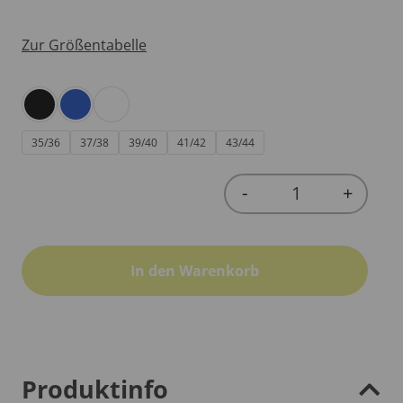
Zur Größentabelle
35/36
37/38
39/40
41/42
43/44
-
+
Quantity
In den Warenkorb
Produktinfo