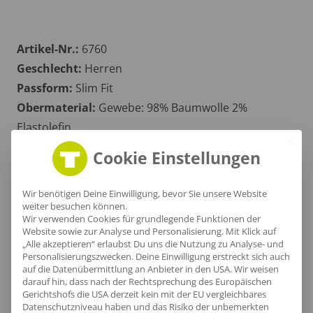
Artikel-Nr.:
6760
Geschlecht:
Herren
Passform:
Slim Fit
Obermaterial:
Gewebe: 98% Baumwolle 2%
Elastolefin
Grammatur:
140 g/m²
Cookie Einstellungen
Zertifikate
: OEKOTEX 100
Wir benötigen Deine Einwilligung, bevor Sie unsere Website
weiter besuchen können.
Wir verwenden Cookies für grundlegende Funktionen der
Größentabelle
Website sowie zur Analyse und Personalisierung. Mit Klick auf
„Alle akzeptieren“ erlaubst Du uns die Nutzung zu Analyse- und
Personalisierungszwecken. Deine Einwilligung erstreckt sich auch
auf die Datenübermittlung an Anbieter in den USA. Wir weisen
darauf hin, dass nach der Rechtsprechung des Europäischen
Lieferzeit
Gerichtshofs die USA derzeit kein mit der EU vergleichbares
Datenschutzniveau haben und das Risiko der unbemerkten