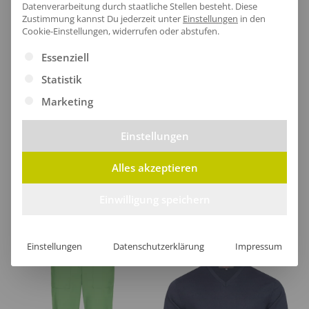
Datenverarbeitung durch staatliche Stellen besteht.
Diese
Zustimmung kannst Du jederzeit unter
Einstellungen
in den
Cookie-Einstellungen, widerrufen oder abstufen.
Es folgt eine Liste der Service-Gruppen, für die eine Ei
Essenziell
[jgm-review-widget]
Statistik
Marketing
Einstellungen
Kundenprojekte
Alles akzeptieren
Kombi Produkte
Einwilligung speichern
Einstellungen
Datenschutzerklärung
Impressum