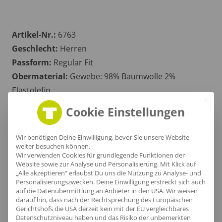
Artikel-Nr.:
6763
Geschlecht:
Herren
Passform:
Regular Fit
Obermaterial:
Gewebe: 98% Baumwolle 2%
Elastolefin
Grammatur:
140 g/m²
Cookie Einstellungen
Zertifikate
: OEKOTEX 100
Wir benötigen Deine Einwilligung, bevor Sie unsere Website
weiter besuchen können.
Wir verwenden Cookies für grundlegende Funktionen der
Größentabelle
Website sowie zur Analyse und Personalisierung. Mit Klick auf
„Alle akzeptieren“ erlaubst Du uns die Nutzung zu Analyse- und
Personalisierungszwecken. Deine Einwilligung erstreckt sich auch
auf die Datenübermittlung an Anbieter in den USA. Wir weisen
darauf hin, dass nach der Rechtsprechung des Europäischen
Lieferzeit
Gerichtshofs die USA derzeit kein mit der EU vergleichbares
Datenschutzniveau haben und das Risiko der unbemerkten