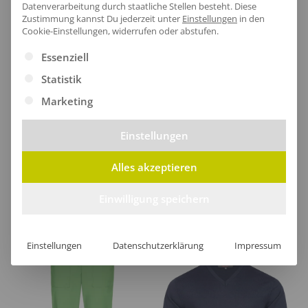
Datenverarbeitung durch staatliche Stellen besteht.
Diese
Zustimmung kannst Du jederzeit unter
Einstellungen
in den
Cookie-Einstellungen, widerrufen oder abstufen.
Es folgt eine Liste der Service-Gruppen, für die eine Ei
Essenziell
[jgm-review-widget]
Statistik
Marketing
Einstellungen
Kundenprojekte
Alles akzeptieren
Kombi Produkte
Einwilligung speichern
Einstellungen
Datenschutzerklärung
Impressum