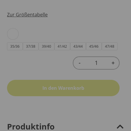
Zur Größentabelle
35/36
37/38
39/40
41/42
43/44
45/46
47/48
-
+
Quantity
In den Warenkorb
Produktinfo