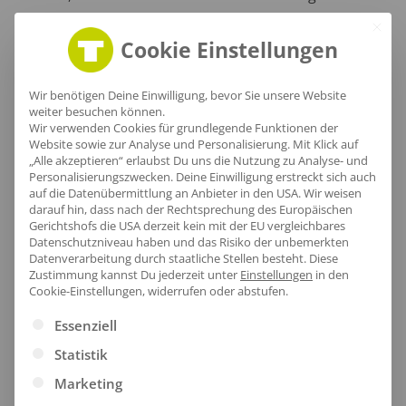
geschnittene Hosenbein für einen zeitlosen Look
sorgen.
Cookie Einstellungen
Wir benötigen Deine Einwilligung, bevor Sie unsere Website
weiter besuchen können.
Wir verwenden Cookies für grundlegende Funktionen der
Website sowie zur Analyse und Personalisierung. Mit Klick auf
„Alle akzeptieren“ erlaubst Du uns die Nutzung zu Analyse- und
Personalisierungszwecken. Deine Einwilligung erstreckt sich auch
auf die Datenübermittlung an Anbieter in den USA. Wir weisen
darauf hin, dass nach der Rechtsprechung des Europäischen
Gerichtshofs die USA derzeit kein mit der EU vergleichbares
Datenschutzniveau haben und das Risiko der unbemerkten
Datenverarbeitung durch staatliche Stellen besteht.
Diese
Zustimmung kannst Du jederzeit unter
Einstellungen
in den
Cookie-Einstellungen, widerrufen oder abstufen.
Es folgt eine Liste der Service-Gruppen, für die eine Ei
Essenziell
Sportlicher Saum
Statistik
Marketing
Der Beinabschluss dieser Hose verbindet