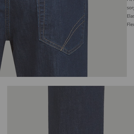
sor
Ela
Fle