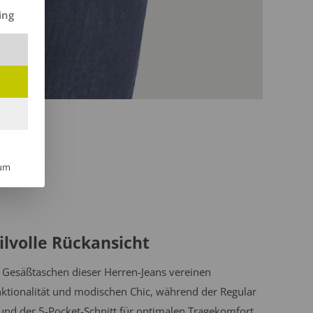
ilt werden kann. Die erste Service-Gruppe ist essenziell und kann 
ing
um
ilvolle Rückansicht
 Gesäßtaschen dieser Herren-Jeans vereinen
ktionalität und modischen Chic, während der Regular
 und der 5-Pocket-Schnitt für optimalen Tragekomfort