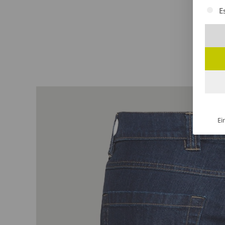
Es fol
E
Ei