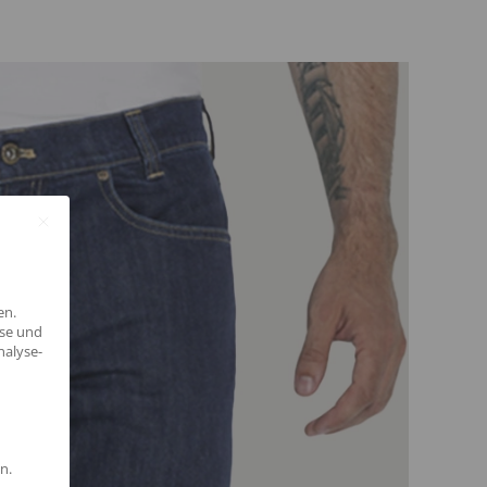
en.
yse und
nalyse-
n.