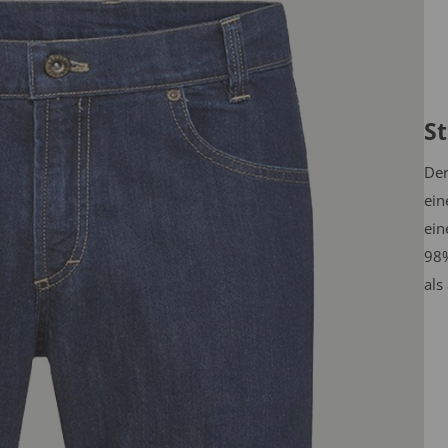
St
Der
ein
ein
98%
als