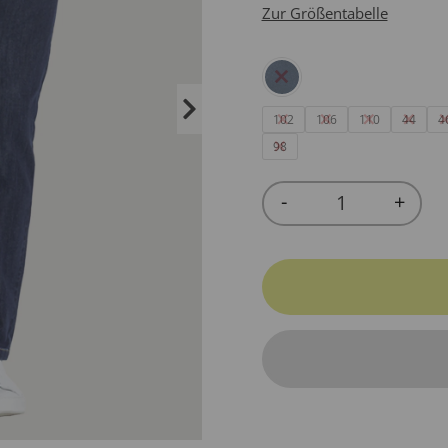
Zur Größentabelle
102
106
110
44
4
98
-
+
Quantity