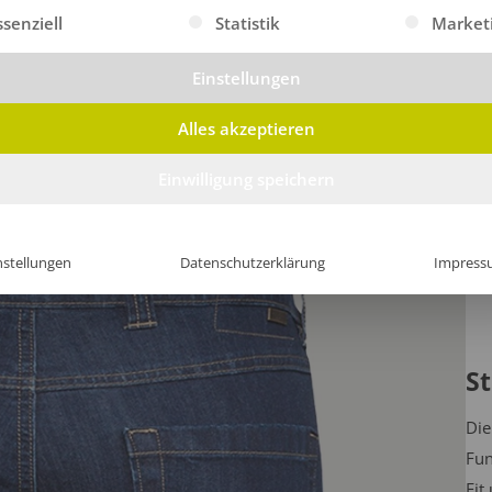
gt eine Liste der Service-Gruppen, für die eine Einwilligung erte
ssenziell
Statistik
Market
Einstellungen
Alles akzeptieren
Einwilligung speichern
nstellungen
Datenschutzerklärung
Impress
St
Die
Fun
Fit