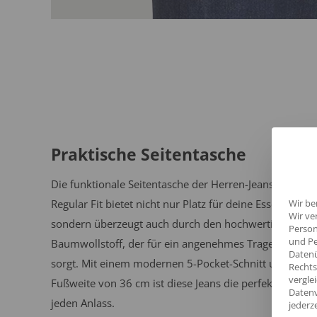
Praktische Seitentasche
Die funktionale Seitentasche der Herren-Jeans RF Casu
Regular Fit bietet nicht nur Platz für deine Essentials,
Wir be
Wir ve
sondern überzeugt auch durch den hochwertigen 98%
Person
und Pe
Baumwollstoff, der für ein angenehmes Tragegefühl
Datenü
sorgt. Mit einem modernen 5-Pocket-Schnitt und einer
Rechts
vergle
Fußweite von 36 cm ist diese Jeans die perfekte Wahl f
Datenv
jeden Anlass.
jederz