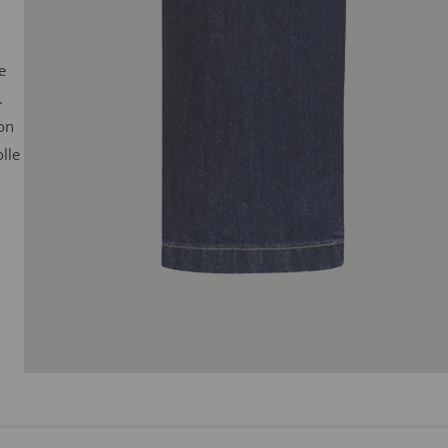
e
.
on
lle