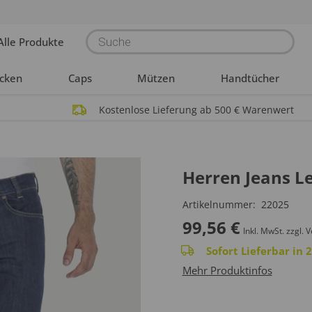
Products
Alle Produkte
search
acken
Caps
Mützen
Handtücher
Kostenlose Lieferung ab 500 € Warenwert
Herren Jeans L
Artikelnummer:
22025
99,56
€
Inkl. MwSt.
zzgl. 
Sofort Lieferbar in
Mehr Produktinfos