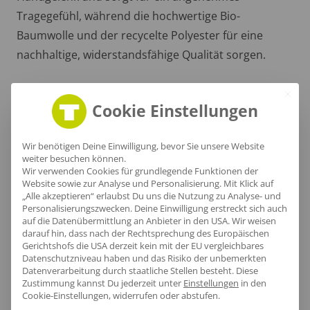
Tragegefühl, während die hochwertige Bio-
Baumwolle und der recycelte Polyester für eine
nachhaltige, widerstandsfähige Qualität sorgen.
Cookie Einstellungen
Wir benötigen Deine Einwilligung, bevor Sie unsere Website
weiter besuchen können.
Wir verwenden Cookies für grundlegende Funktionen der
Website sowie zur Analyse und Personalisierung. Mit Klick auf
„Alle akzeptieren“ erlaubst Du uns die Nutzung zu Analyse- und
Personalisierungszwecken. Deine Einwilligung erstreckt sich auch
auf die Datenübermittlung an Anbieter in den USA. Wir weisen
darauf hin, dass nach der Rechtsprechung des Europäischen
Gerichtshofs die USA derzeit kein mit der EU vergleichbares
Datenschutzniveau haben und das Risiko der unbemerkten
Datenverarbeitung durch staatliche Stellen besteht.
Diese
Zustimmung kannst Du jederzeit unter
Einstellungen
in den
Stylische Kapuze
Cookie-Einstellungen, widerrufen oder abstufen.