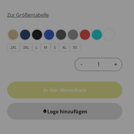
Zur Größentabelle
2XL
3XL
L
M
S
XL
XS
-
+
Quantity
In den Warenkorb
Logo hinzufügen
water_drop