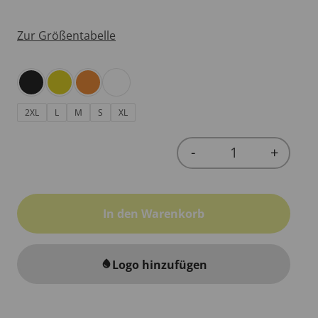
Zur Größentabelle
2XL
L
M
S
XL
-
+
Quantity
In den Warenkorb
Logo hinzufügen
water_drop