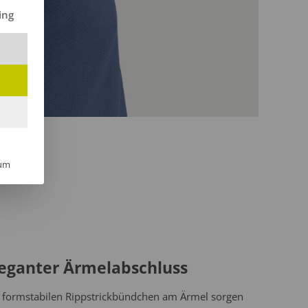
ilt werden kann. Die erste Service-Gruppe ist essenziell und kann 
ing
um
leganter Ärmelabschluss
 formstabilen Rippstrickbündchen am Ärmel sorgen