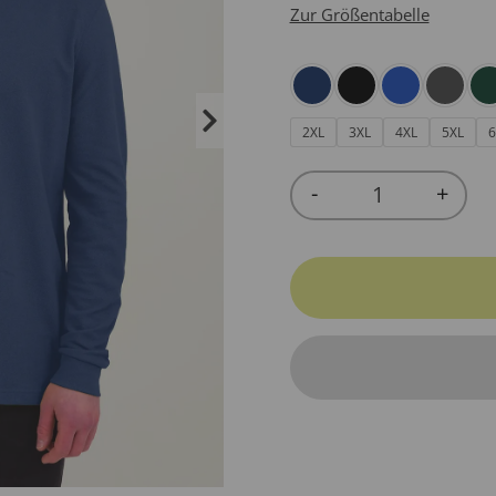
Zur Größentabelle
2XL
3XL
4XL
5XL
6
-
+
Quantity