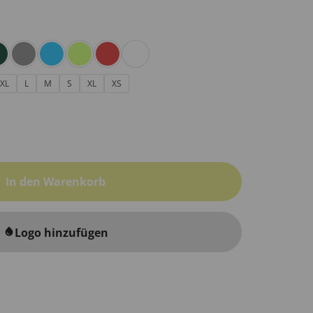
XL
L
M
S
XL
XS
In den Warenkorb
Logo hinzufügen
water_drop