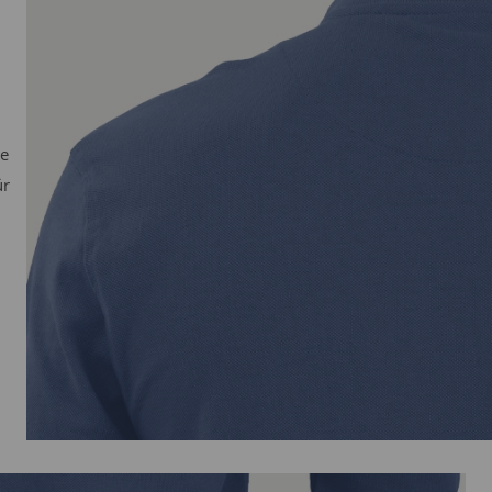
ne
ür