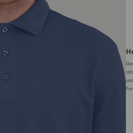
H
Die
sti
und
Fun