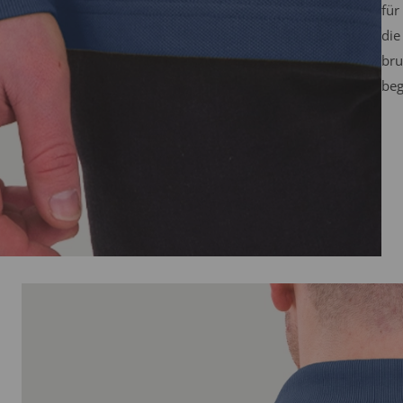
für
die
bru
beg