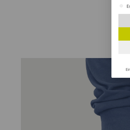
Es fol
E
Ei