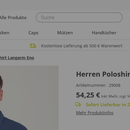
Products
Alle Produkte
search
acken
Caps
Mützen
Handtücher
Kostenlose Lieferung ab 500 € Warenwert
hirt Langarm Eno
Herren Poloshi
Artikelnummer:
29008
54,25
€
Inkl. MwSt.
zzgl. 
Sofort Lieferbar in
Mehr Produktinfos