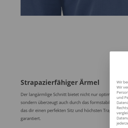
Strapazierfähiger Ärmel
Wir be
Wir ve
Person
Der langärmlige Schnitt bietet nicht nur optimalen Sch
und Pe
sondern überzeugt auch durch das formstabile Materia
Datenü
Rechts
das dir einen perfekten Sitz und höchsten Tragekomfor
vergle
garantiert.
Datenv
jederz