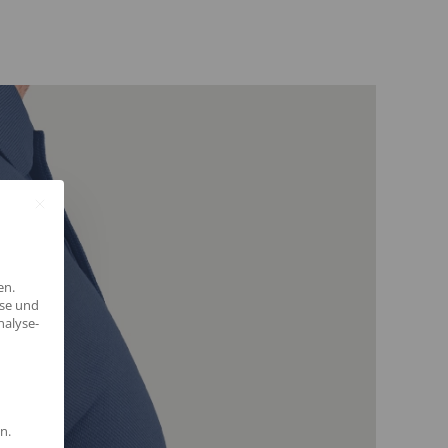
en.
yse und
nalyse-
n.