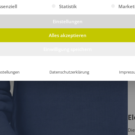
gt eine Liste der Service-Gruppen, für die eine Einwilligung erte
ssenziell
Statistik
Market
Einstellungen
Alles akzeptieren
Einwilligung speichern
nstellungen
Datenschutzerklärung
Impress
E
Die