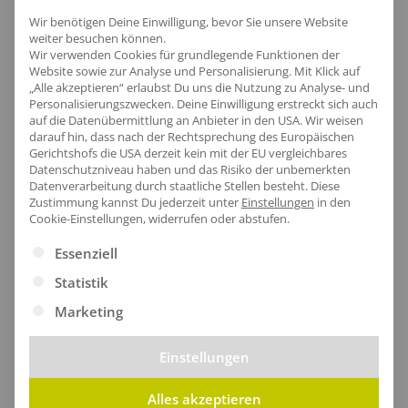
Wir benötigen Deine Einwilligung, bevor Sie unsere Website
Der Nackenbereich dieses Pullovers bietet nicht nur
weiter besuchen können.
Wir verwenden Cookies für grundlegende Funktionen der
eine angenehme Passform, sondern auch ein
Website sowie zur Analyse und Personalisierung. Mit Klick auf
weiches Handgefühl dank der Baumwolle, die für
„Alle akzeptieren“ erlaubst Du uns die Nutzung zu Analyse- und
Personalisierungszwecken. Deine Einwilligung erstreckt sich auch
höchsten Komfort sorgt.
auf die Datenübermittlung an Anbieter in den USA. Wir weisen
darauf hin, dass nach der Rechtsprechung des Europäischen
Gerichtshofs die USA derzeit kein mit der EU vergleichbares
Datenschutzniveau haben und das Risiko der unbemerkten
Datenverarbeitung durch staatliche Stellen besteht.
Diese
Zustimmung kannst Du jederzeit unter
Einstellungen
in den
Cookie-Einstellungen, widerrufen oder abstufen.
Es folgt eine Liste der Service-Gruppen, für die eine Ei
Essenziell
Statistik
Marketing
Einstellungen
Alles akzeptieren