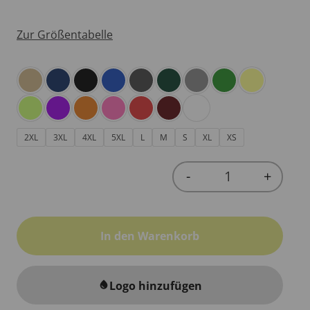
Zur Größentabelle
2XL
3XL
4XL
5XL
L
M
S
XL
XS
-
+
Quantity
In den Warenkorb
Logo hinzufügen
water_drop