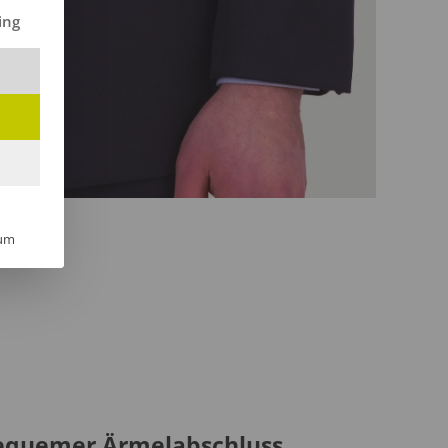
ilt werden kann. Die erste Service-Gruppe ist essenziell und kann 
ing
um
equemer Ärmelabschluss