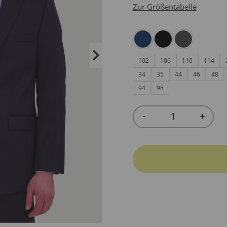
Zur Größentabelle
102
106
110
114
34
35
44
46
48
94
98
-
+
Quantity