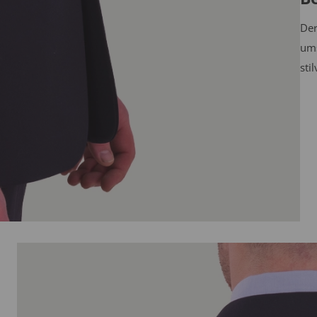
Der
ums
sti