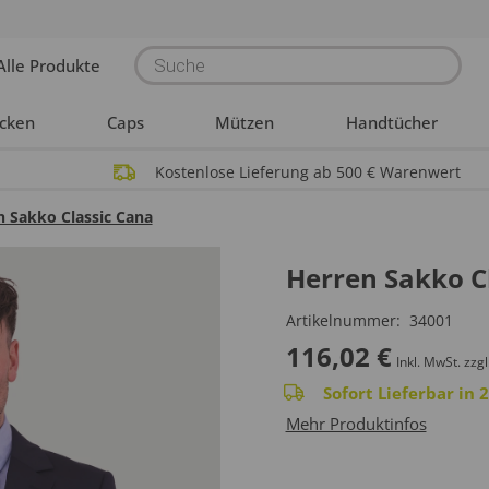
Products
Alle Produkte
search
acken
Caps
Mützen
Handtücher
Kostenlose Lieferung ab 500 € Warenwert
n Sakko Classic Cana
Herren Sakko C
Artikelnummer:
34001
116,02
€
Inkl. MwSt.
zzgl
Sofort Lieferbar in
Mehr Produktinfos