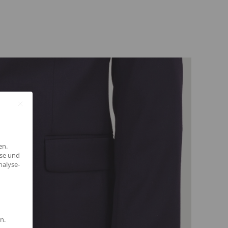
en.
yse und
nalyse-
n.