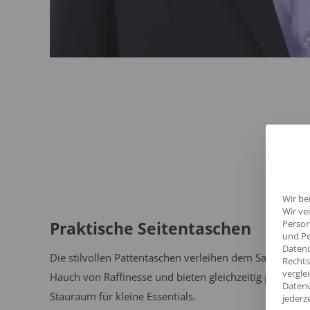
Wir be
Wir ve
Person
Praktische Seitentaschen
und Pe
Datenü
Die stilvollen Pattentaschen verleihen dem Sakko eine
Rechts
vergle
Hauch von Raffinesse und bieten gleichzeitig praktisc
Datenv
Stauraum für kleine Essentials.
jederz