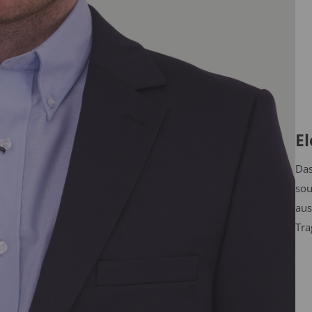
E
Das
sou
aus
Tra