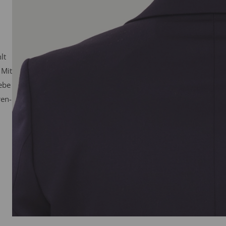
lt
 Mit
ebe
ren-