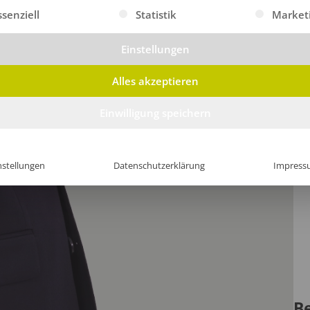
gt eine Liste der Service-Gruppen, für die eine Einwilligung erte
ssenziell
Statistik
Market
Einstellungen
Alles akzeptieren
Einwilligung speichern
nstellungen
Datenschutzerklärung
Impress
B