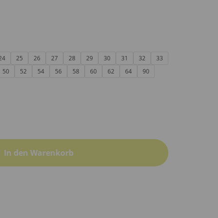
24
25
26
27
28
29
30
31
32
33
50
52
54
56
58
60
62
64
90
In den Warenkorb