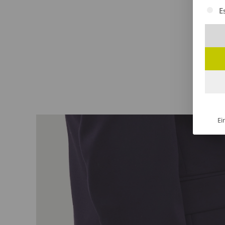
Es fol
E
Ei