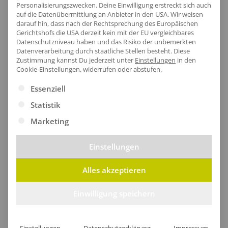
Schützende Kapuze
Personalisierungszwecken. Deine Einwilligung erstreckt sich auch
auf die Datenübermittlung an Anbieter in den USA. Wir weisen
Die dreiteilige, verstellbare Kapuze bietet optimalen
darauf hin, dass nach der Rechtsprechung des Europäischen
Gerichtshofs die USA derzeit kein mit der EU vergleichbares
Schutz vor Wind und Zugluft.
Datenschutzniveau haben und das Risiko der unbemerkten
Datenverarbeitung durch staatliche Stellen besteht.
Diese
Zustimmung kannst Du jederzeit unter
Einstellungen
in den
Cookie-Einstellungen, widerrufen oder abstufen.
Es folgt eine Liste der Service-Gruppen, für die eine Ei
Essenziell
Statistik
Marketing
Einstellungen
Alles akzeptieren
Einwilligung speichern
Eleganter Saum