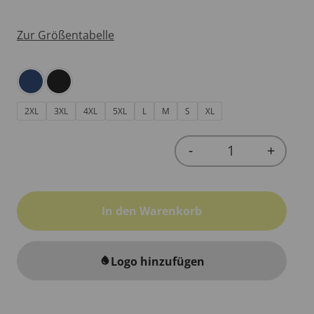
Zur Größentabelle
2XL
3XL
4XL
5XL
L
M
S
XL
-
+
Quantity
In den Warenkorb
Logo hinzufügen
water_drop