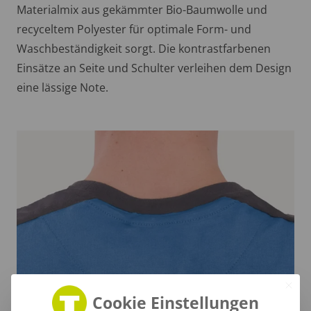
Materialmix aus gekämmter Bio-Baumwolle und
recyceltem Polyester für optimale Form- und
Waschbeständigkeit sorgt. Die kontrastfarbenen
Einsätze an Seite und Schulter verleihen dem Design
eine lässige Note.
Cookie Einstellungen