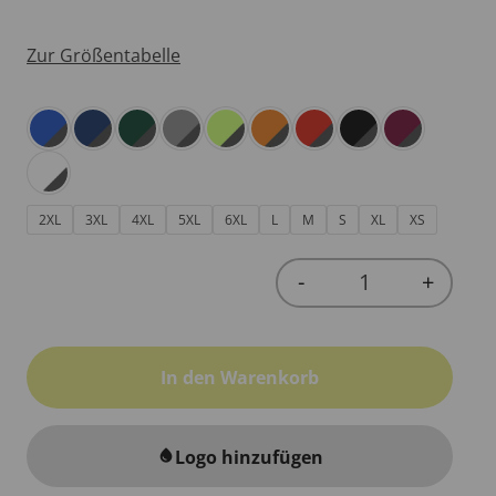
Zur Größentabelle
2XL
3XL
4XL
5XL
6XL
L
M
S
XL
XS
-
+
Quantity
In den Warenkorb
Logo hinzufügen
water_drop