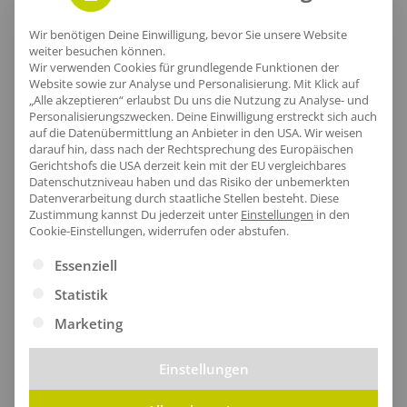
Eleganter Nackenbereich
Wir benötigen Deine Einwilligung, bevor Sie unsere Website
weiter besuchen können.
Der Nackenbereich bietet nicht nur ein angenehmes
Wir verwenden Cookies für grundlegende Funktionen der
Tragegefühl, sondern besticht auch durch das
Website sowie zur Analyse und Personalisierung. Mit Klick auf
„Alle akzeptieren“ erlaubst Du uns die Nutzung zu Analyse- und
hochwertige Nackenband, das für zusätzliche
Personalisierungszwecken. Deine Einwilligung erstreckt sich auch
Stabilität sorgt. Mit einem Materialmix aus Bio-
auf die Datenübermittlung an Anbieter in den USA. Wir weisen
darauf hin, dass nach der Rechtsprechung des Europäischen
Baumwolle und recyceltem Polyester bleibt dein T-
Gerichtshofs die USA derzeit kein mit der EU vergleichbares
Datenschutzniveau haben und das Risiko der unbemerkten
Shirt auch nach vielen Wäschen in Form.
Datenverarbeitung durch staatliche Stellen besteht.
Diese
Zustimmung kannst Du jederzeit unter
Einstellungen
in den
Cookie-Einstellungen, widerrufen oder abstufen.
Es folgt eine Liste der Service-Gruppen, für die eine Ei
Essenziell
Statistik
Marketing
Einstellungen