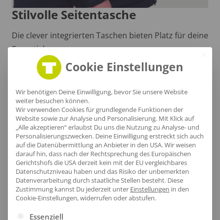
Stilvolle Seitentasche
Die clever integrierten Taschen bieten Platz für deine
Essentials.
Cookie Einstellungen
Wir benötigen Deine Einwilligung, bevor Sie unsere Website
weiter besuchen können.
Wir verwenden Cookies für grundlegende Funktionen der
Website sowie zur Analyse und Personalisierung. Mit Klick auf
„Alle akzeptieren“ erlaubst Du uns die Nutzung zu Analyse- und
Personalisierungszwecken. Deine Einwilligung erstreckt sich auch
auf die Datenübermittlung an Anbieter in den USA. Wir weisen
darauf hin, dass nach der Rechtsprechung des Europäischen
Gerichtshofs die USA derzeit kein mit der EU vergleichbares
Datenschutzniveau haben und das Risiko der unbemerkten
Datenverarbeitung durch staatliche Stellen besteht.
Diese
Zustimmung kannst Du jederzeit unter
Einstellungen
in den
Cookie-Einstellungen, widerrufen oder abstufen.
Es folgt eine Liste der Service-Gruppen, für die eine Ei
Bequemer Nackenbereich
Essenziell