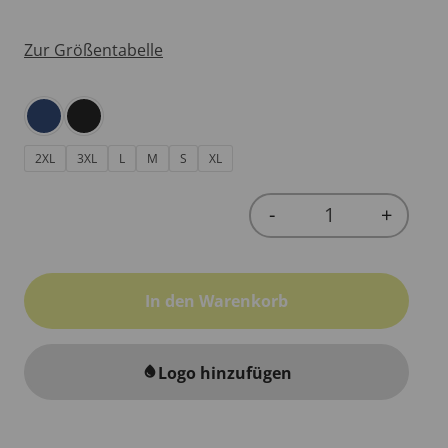
Zur Größentabelle
2XL
3XL
L
M
S
XL
-
+
Quantity
In den Warenkorb
Logo hinzufügen
water_drop