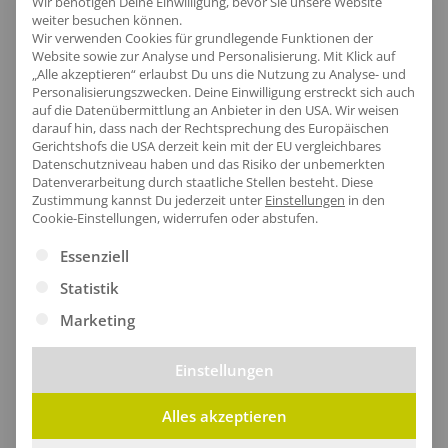
Wir benötigen Deine Einwilligung, bevor Sie unsere Website
während das verlängerte Rückenteil zusätzlichen
weiter besuchen können.
Wir verwenden Cookies für grundlegende Funktionen der
Wärme- und Wetterschutz bietet.
Website sowie zur Analyse und Personalisierung. Mit Klick auf
„Alle akzeptieren“ erlaubst Du uns die Nutzung zu Analyse- und
Personalisierungszwecken. Deine Einwilligung erstreckt sich auch
auf die Datenübermittlung an Anbieter in den USA. Wir weisen
darauf hin, dass nach der Rechtsprechung des Europäischen
Gerichtshofs die USA derzeit kein mit der EU vergleichbares
Datenschutzniveau haben und das Risiko der unbemerkten
Datenverarbeitung durch staatliche Stellen besteht.
Diese
Zustimmung kannst Du jederzeit unter
Einstellungen
in den
Cookie-Einstellungen, widerrufen oder abstufen.
Es folgt eine Liste der Service-Gruppen, für die eine Ei
Essenziell
Statistik
Marketing
Einstellungen
Praktischer Nackenbereich
Alles akzeptieren