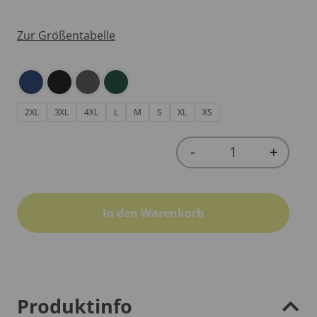
Zur Größentabelle
2XL
3XL
4XL
L
M
S
XL
XS
-
+
Quantity
In den Warenkorb
Produktinfo