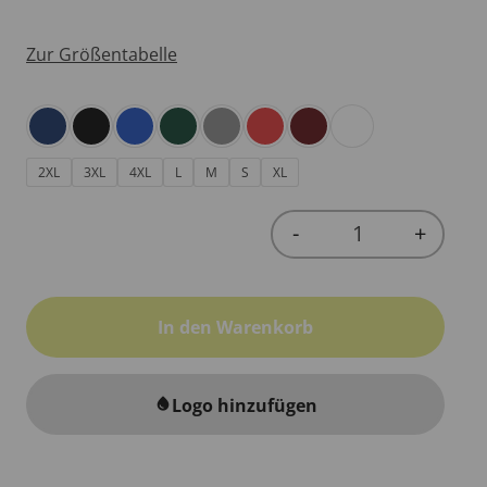
Zur Größentabelle
2XL
3XL
4XL
L
M
S
XL
-
+
Quantity
In den Warenkorb
Logo hinzufügen
water_drop