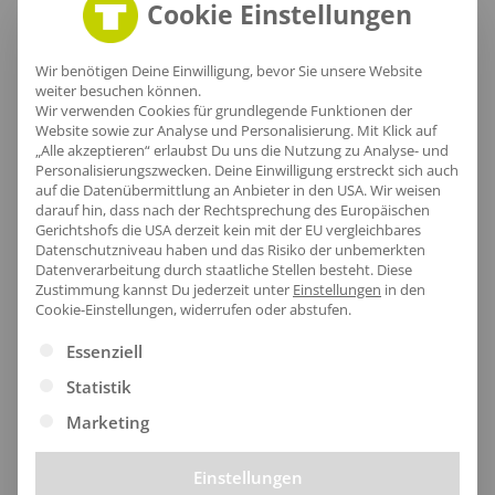
Cookie Einstellungen
Wir benötigen Deine Einwilligung, bevor Sie unsere Website
weiter besuchen können.
Wir verwenden Cookies für grundlegende Funktionen der
Website sowie zur Analyse und Personalisierung. Mit Klick auf
„Alle akzeptieren“ erlaubst Du uns die Nutzung zu Analyse- und
Personalisierungszwecken. Deine Einwilligung erstreckt sich auch
auf die Datenübermittlung an Anbieter in den USA. Wir weisen
darauf hin, dass nach der Rechtsprechung des Europäischen
Gerichtshofs die USA derzeit kein mit der EU vergleichbares
Datenschutzniveau haben und das Risiko der unbemerkten
Datenverarbeitung durch staatliche Stellen besteht.
Diese
Zustimmung kannst Du jederzeit unter
Einstellungen
in den
Bequemer Saum
Cookie-Einstellungen, widerrufen oder abstufen.
Es folgt eine Liste der Service-Gruppen, für die eine Ei
Essenziell
Der untere Saum des Zip-Pullovers umschließt sanft
Statistik
deinen Rücken und sorgt für einen lässigen Look,
während die hochwertige Baumwolle für ein
Marketing
angenehmes Tragegefühl und Formstabilität sorgt.
Einstellungen