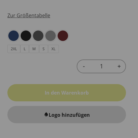
Zur Größentabelle
2XL
L
M
S
XL
-
+
Quantity
In den Warenkorb
Logo hinzufügen
water_drop