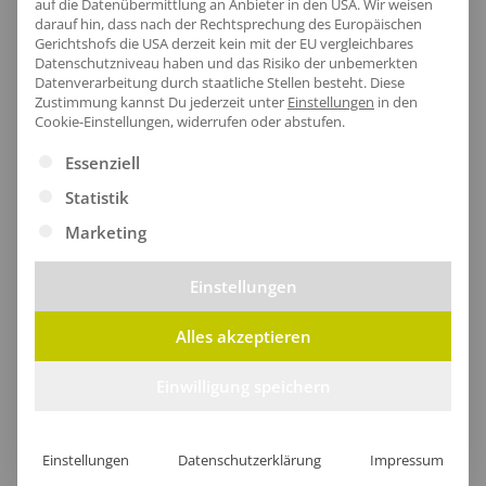
auf die Datenübermittlung an Anbieter in den USA. Wir weisen
darauf hin, dass nach der Rechtsprechung des Europäischen
Gerichtshofs die USA derzeit kein mit der EU vergleichbares
Datenschutzniveau haben und das Risiko der unbemerkten
Datenverarbeitung durch staatliche Stellen besteht.
Diese
Zustimmung kannst Du jederzeit unter
Einstellungen
in den
Cookie-Einstellungen, widerrufen oder abstufen.
Es folgt eine Liste der Service-Gruppen, für die eine Ei
Essenziell
Statistik
Marketing
Einstellungen
Moderner Saum
Alles akzeptieren
Der untere Saum des Zip-Pullovers umschließt sanft
Einwilligung speichern
deinen Rücken und sorgt für einen lässigen Look,
während die hochwertige Baumwolle für ein
Einstellungen
Datenschutzerklärung
Impressum
angenehmes Tragegefühl und Formstabilität sorgt