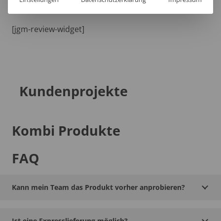
[jgm-review-widget]
Kundenprojekte
Kombi Produkte
FAQ
Kann mein Team das Produkt vorher anprobieren?
Ist eine Expresslieferung möglich?