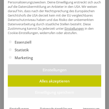
Personalisierungszwecken. Deine Einwilligung erstreckt sich auch
auf die Datenübermittlung an Anbieter in den USA. Wir weisen
darauf hin, dass nach der Rechtsprechung des Europäischen
Gerichtshofs die USA derzeit kein mit der EU vergleichbares
Artikel-Nr.:
RG280
Datenschutzniveau haben und das Risiko der unbemerkten
Geschlecht:
Herren
Datenverarbeitung durch staatliche Stellen besteht.
Diese
Zustimmung kannst Du jederzeit unter
Einstellungen
in den
Armlänge:
Kurzarm
Cookie-Einstellungen, widerrufen oder abstufen.
Obermaterial:
55% Viskose / 45% Polyester
Es folgt eine Liste der Service-Gruppen, für die eine Ei
Essenziell
Grammatur:
180 g/m²
Statistik
Zertifikate
: Recycelter Polyester
Marketing
Einstellungen
Größentabelle
Alles akzeptieren
Einwilligung speichern
Lieferzeit
Einstellungen
Datenschutzerklärung
Impressum