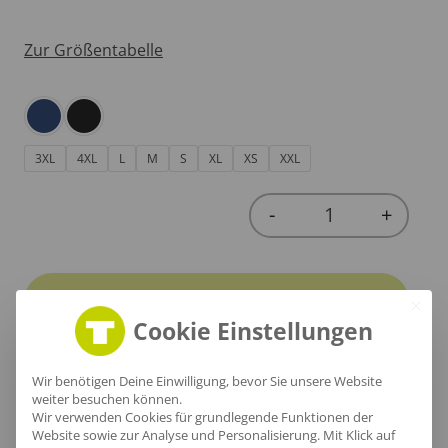
Zur Größentabelle
3XL
4XL
L
M
S
XL
XS
XXL
-
+
Quantity
In den Warenkorb
Cookie Einstellungen
Wir benötigen Deine Einwilligung, bevor Sie unsere Website
weiter besuchen können.
Wir verwenden Cookies für grundlegende Funktionen der
Produktinfo
Website sowie zur Analyse und Personalisierung. Mit Klick auf