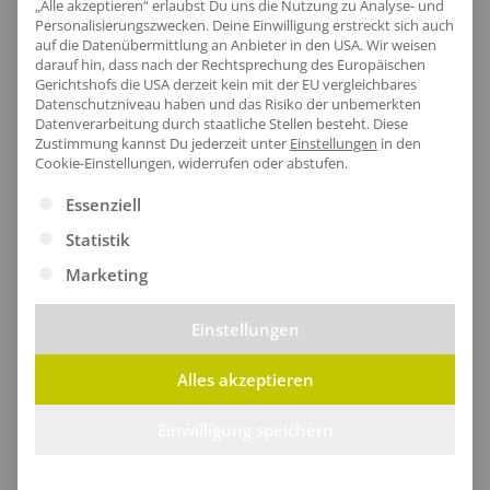
„Alle akzeptieren“ erlaubst Du uns die Nutzung zu Analyse- und
Personalisierungszwecken. Deine Einwilligung erstreckt sich auch
auf die Datenübermittlung an Anbieter in den USA. Wir weisen
darauf hin, dass nach der Rechtsprechung des Europäischen
Artikel-Nr.:
RG1960
Gerichtshofs die USA derzeit kein mit der EU vergleichbares
Datenschutzniveau haben und das Risiko der unbemerkten
Geschlecht:
Herren
Datenverarbeitung durch staatliche Stellen besteht.
Diese
Armlänge:
Kurzarm|Set-In
Zustimmung kannst Du jederzeit unter
Einstellungen
in den
Cookie-Einstellungen, widerrufen oder abstufen.
Obermaterial:
100% Polyester
Grammatur:
130 g/m²
Es folgt eine Liste der Service-Gruppen, für die eine Ei
Essenziell
Pflegehinweis:
Easy care
Statistik
Zertifikate
: Recycelter Polyester
Marketing
Einstellungen
Größentabelle
Alles akzeptieren
Einwilligung speichern
Lieferzeit