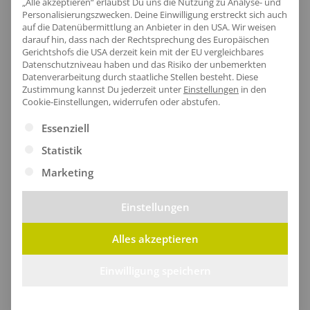
Produktinfo
„Alle akzeptieren“ erlaubst Du uns die Nutzung zu Analyse- und
Personalisierungszwecken. Deine Einwilligung erstreckt sich auch
auf die Datenübermittlung an Anbieter in den USA. Wir weisen
darauf hin, dass nach der Rechtsprechung des Europäischen
Gerichtshofs die USA derzeit kein mit der EU vergleichbares
Artikel-Nr.:
RG6000
Datenschutzniveau haben und das Risiko der unbemerkten
Datenverarbeitung durch staatliche Stellen besteht.
Diese
Geschlecht:
Herren
Zustimmung kannst Du jederzeit unter
Einstellungen
in den
Cookie-Einstellungen, widerrufen oder abstufen.
Armlänge:
Langarm
Obermaterial:
100% Polyester
Es folgt eine Liste der Service-Gruppen, für die eine Ei
Essenziell
Pflegehinweis:
40 °C waschbar
Statistik
Zertifikate
: Recycelter Polyester
Marketing
Einstellungen
Größentabelle
Alles akzeptieren
Einwilligung speichern
Lieferzeit