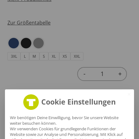
Zur Größentabelle
3XL
L
M
S
XL
XS
XXL
-
+
Quantity
Cookie Einstellungen
In den Warenkorb
Wir benötigen Deine Einwilligung, bevor Sie unsere Website
weiter besuchen können.
Wir verwenden Cookies für grundlegende Funktionen der
Website sowie zur Analyse und Personalisierung. Mit Klick auf