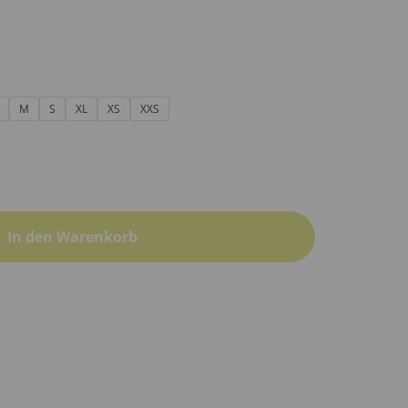
M
S
XL
XS
XXS
In den Warenkorb