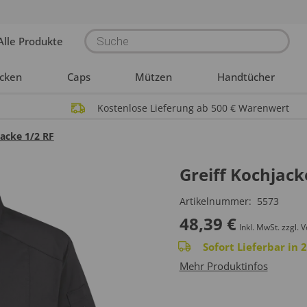
Products
Alle Produkte
search
acken
Caps
Mützen
Handtücher
Kostenlose Lieferung ab 500 € Warenwert
jacke 1/2 RF
Greiff Kochjack
Artikelnummer:
5573
48,39
€
Inkl. MwSt.
zzgl. 
Sofort Lieferbar in
Mehr Produktinfos