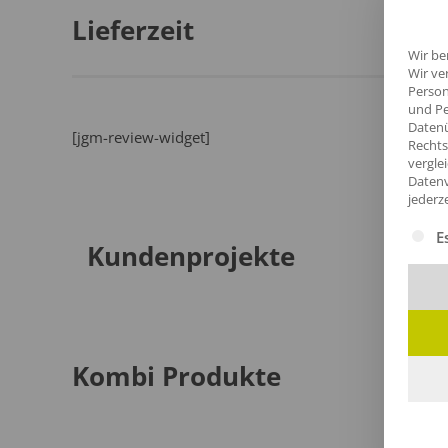
Lieferzeit
Wir be
Wir ve
Person
und Pe
Datenü
[jgm-review-widget]
Rechts
vergle
Datenv
jederz
Es fol
E
Kundenprojekte
Kombi Produkte