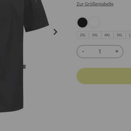
Zur Größentabelle
2XL
3XL
4XL
5XL
L
-
+
Quantity