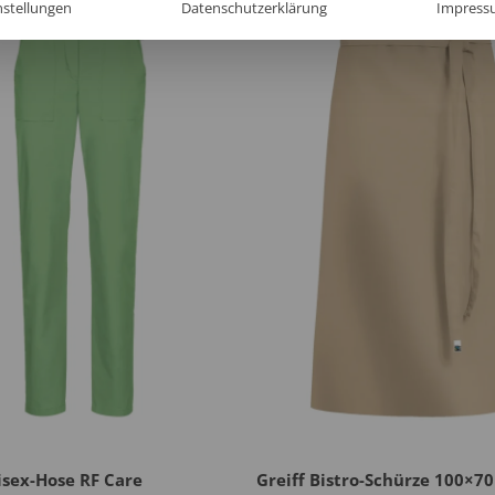
nstellungen
Datenschutzerklärung
Impress
isex-Hose RF Care
Greiff Bistro-Schürze 100×70