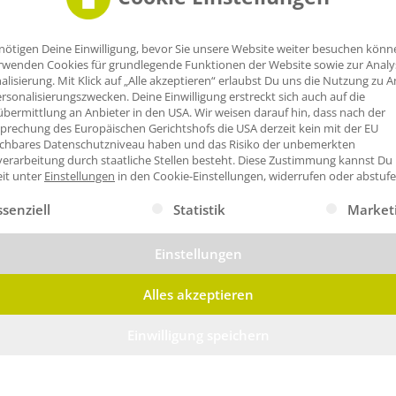
nötigen Deine Einwilligung, bevor Sie unsere Website weiter besuchen könn
rwenden Cookies für grundlegende Funktionen der Website sowie zur Anal
alisierung. Mit Klick auf „Alle akzeptieren“ erlaubst Du uns die Nutzung zu A
rsonalisierungszwecken. Deine Einwilligung erstreckt sich auch auf die
bermittlung an Anbieter in den USA. Wir weisen darauf hin, dass nach der
prechung des Europäischen Gerichtshofs die USA derzeit kein mit der EU
ichbares Datenschutzniveau haben und das Risiko der unbemerkten
erarbeitung durch staatliche Stellen besteht.
Diese Zustimmung kannst Du
eit unter
Einstellungen
in den Cookie-Einstellungen, widerrufen oder abstufe
gt eine Liste der Service-Gruppen, für die eine Einwilligung erte
ssenziell
Statistik
Market
Einstellungen
Alles akzeptieren
Einwilligung speichern