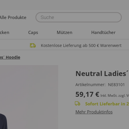
Products
Alle Produkte
search
acken
Caps
Mützen
Handtücher
Kostenlose Lieferung ab 500 € Warenwert
es´ Hoodie
Neutral Ladies
Artikelnummer:
NE83101
59,17
€
Inkl. MwSt.
zzgl. 
Sofort Lieferbar in
Mehr Produktinfos