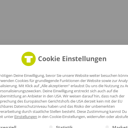
Cookie Einstellungen
nötigen Deine Einwilligung, bevor Sie unsere Website weiter besuchen könn
rwenden Cookies für grundlegende Funktionen der Website sowie zur Anal
alisierung. Mit Klick auf „Alle akzeptieren“ erlaubst Du uns die Nutzung zu A
ner geeignet
rsonalisierungszwecken. Deine Einwilligung erstreckt sich auch auf die
tsbedingungen|Fairtrade-zertifizierte Baumwolle|Oeko-Tex 100|
bermittlung an Anbieter in den USA. Wir weisen darauf hin, dass nach der
prechung des Europäischen Gerichtshofs die USA derzeit kein mit der EU
ichbares Datenschutzniveau haben und das Risiko der unbemerkten
erarbeitung durch staatliche Stellen besteht.
Diese Zustimmung kannst Du
eit unter
Einstellungen
in den Cookie-Einstellungen, widerrufen oder abstufe
gt eine Liste der Service-Gruppen, für die eine Einwilligung erte
ssenziell
Statistik
Market