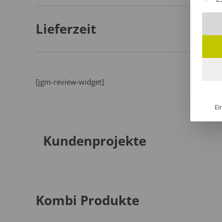
Lieferzeit
[jgm-review-widget]
Ei
Kundenprojekte
Kombi Produkte