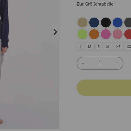
Zur Größentabelle
L
M
S
XL
XS
XX
-
+
Quantity