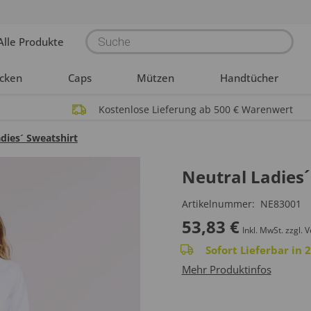
Products
Alle Produkte
search
acken
Caps
Mützen
Handtücher
Kostenlose Lieferung ab 500 € Warenwert
dies´ Sweatshirt
Neutral Ladies´
Artikelnummer:
NE83001
53,83
€
Inkl. MwSt.
zzgl. 
Sofort Lieferbar in
Mehr Produktinfos