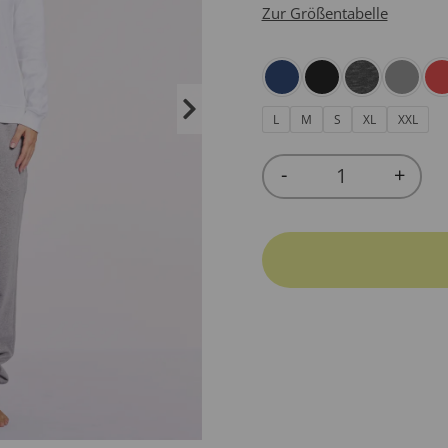
Zur Größentabelle
L
M
S
XL
XXL
-
+
Quantity