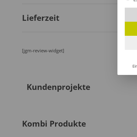
Lieferzeit
[jgm-review-widget]
Ei
Kundenprojekte
Kombi Produkte