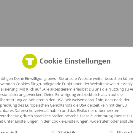
Cookie Einstellungen
nötigen Deine Einwilligung, bevor Sie unsere Website weiter besuchen könn
rwenden Cookies für grundlegende Funktionen der Website sowie zur Anal
alisierung. Mit Klick auf „Alle akzeptieren“ erlaubst Du uns die Nutzung zu A
ner geeignet
rsonalisierungszwecken. Deine Einwilligung erstreckt sich auch auf die
ngungen|EU Ecolabel|Fairtrade-zertifizierte Baumwolle|Bio-Bau
bermittlung an Anbieter in den USA. Wir weisen darauf hin, dass nach der
prechung des Europäischen Gerichtshofs die USA derzeit kein mit der EU
ichbares Datenschutzniveau haben und das Risiko der unbemerkten
erarbeitung durch staatliche Stellen besteht.
Diese Zustimmung kannst Du
eit unter
Einstellungen
in den Cookie-Einstellungen, widerrufen oder abstufe
gt eine Liste der Service-Gruppen, für die eine Einwilligung erte
ssenziell
Statistik
Market