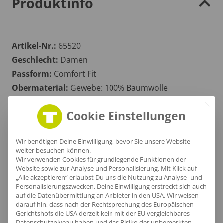
Produktinfo
Artikel-Nr.:
65520
Geschlecht:
Damen
Passform:
Comfort Fit
Obermaterial:
Gewebe: 100% Baumwolle
Grammatur:
125 g/m²
Cookie Einstellungen
Zertifikate
: OEKOTEX 100
Wir benötigen Deine Einwilligung, bevor Sie unsere Website
weiter besuchen können.
Größentabelle
Wir verwenden Cookies für grundlegende Funktionen der
Website sowie zur Analyse und Personalisierung. Mit Klick auf
„Alle akzeptieren“ erlaubst Du uns die Nutzung zu Analyse- und
Personalisierungszwecken. Deine Einwilligung erstreckt sich auch
auf die Datenübermittlung an Anbieter in den USA. Wir weisen
Lieferzeit
darauf hin, dass nach der Rechtsprechung des Europäischen
Gerichtshofs die USA derzeit kein mit der EU vergleichbares
Datenschutzniveau haben und das Risiko der unbemerkten