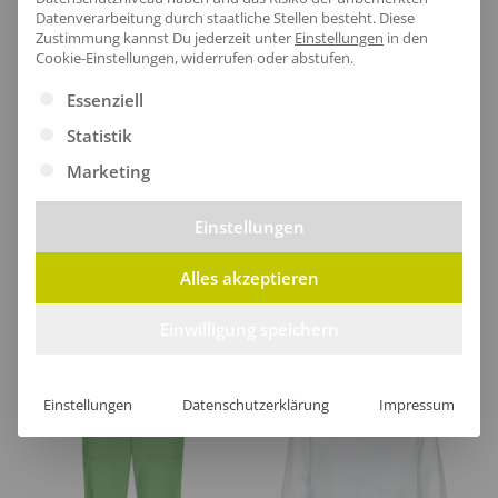
Datenverarbeitung durch staatliche Stellen besteht.
Diese
Zustimmung kannst Du jederzeit unter
Einstellungen
in den
Cookie-Einstellungen, widerrufen oder abstufen.
[jgm-review-widget]
Es folgt eine Liste der Service-Gruppen, für die eine Ei
Essenziell
Statistik
Marketing
Kundenprojekte
Einstellungen
Alles akzeptieren
Kombi Produkte
Einwilligung speichern
Einstellungen
Datenschutzerklärung
Impressum