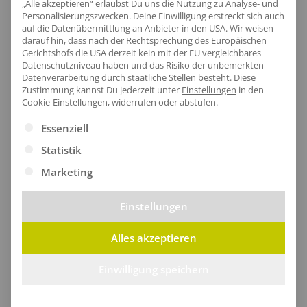
„Alle akzeptieren“ erlaubst Du uns die Nutzung zu Analyse- und
Personalisierungszwecken. Deine Einwilligung erstreckt sich auch
auf die Datenübermittlung an Anbieter in den USA. Wir weisen
darauf hin, dass nach der Rechtsprechung des Europäischen
Artikel-Nr.:
RG203
Gerichtshofs die USA derzeit kein mit der EU vergleichbares
Datenschutzniveau haben und das Risiko der unbemerkten
Geschlecht:
Herren
Datenverarbeitung durch staatliche Stellen besteht.
Diese
Armlänge:
mit Bündchen
Zustimmung kannst Du jederzeit unter
Einstellungen
in den
Cookie-Einstellungen, widerrufen oder abstufen.
Obermaterial:
100% Polyester
Grammatur:
200 g/m²
Es folgt eine Liste der Service-Gruppen, für die eine Ei
Essenziell
Pflegehinweis:
40 °C waschbar|Bügeln
Statistik
erlaubt|Trockner geeignet
Marketing
Einstellungen
Größentabelle
Alles akzeptieren
Einwilligung speichern
Lieferzeit