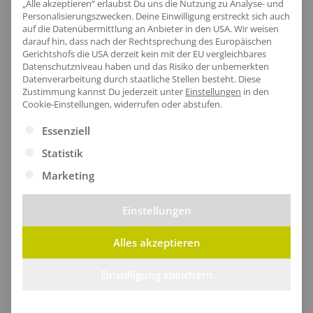
„Alle akzeptieren“ erlaubst Du uns die Nutzung zu Analyse- und
Personalisierungszwecken. Deine Einwilligung erstreckt sich auch
auf die Datenübermittlung an Anbieter in den USA. Wir weisen
darauf hin, dass nach der Rechtsprechung des Europäischen
Artikel-Nr.:
RG1430
Gerichtshofs die USA derzeit kein mit der EU vergleichbares
Datenschutzniveau haben und das Risiko der unbemerkten
Geschlecht:
Herren
Datenverarbeitung durch staatliche Stellen besteht.
Diese
Armlänge:
Langarm|Manschetten|Set-In
Zustimmung kannst Du jederzeit unter
Einstellungen
in den
Cookie-Einstellungen, widerrufen oder abstufen.
Obermaterial:
100% Polyester
Grammatur:
160 g/m²
Es folgt eine Liste der Service-Gruppen, für die eine Ei
Essenziell
Pflegehinweis:
40 °C waschbar|Bügeln erlaubt
Statistik
Zertifikate
: EN 343
Marketing
Einstellungen
Größentabelle
Alles akzeptieren
Einwilligung speichern
Lieferzeit