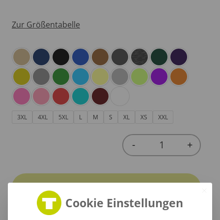
Zur Größentabelle
3XL
4XL
5XL
L
M
S
XL
XS
XXL
-
+
Quantity
In den Warenkorb
Cookie Einstellungen