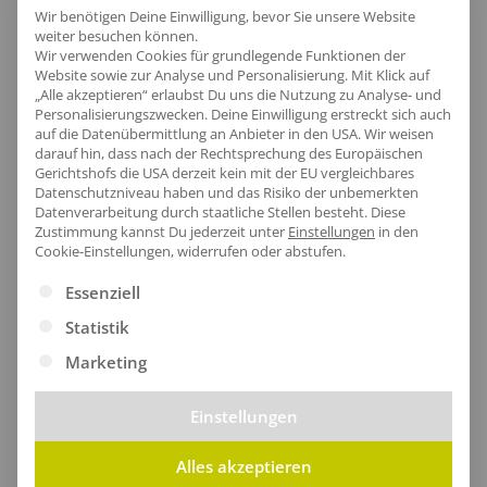
Wir benötigen Deine Einwilligung, bevor Sie unsere Website
weiter besuchen können.
Wir verwenden Cookies für grundlegende Funktionen der
Produktinfo
Website sowie zur Analyse und Personalisierung. Mit Klick auf
„Alle akzeptieren“ erlaubst Du uns die Nutzung zu Analyse- und
Personalisierungszwecken. Deine Einwilligung erstreckt sich auch
auf die Datenübermittlung an Anbieter in den USA. Wir weisen
darauf hin, dass nach der Rechtsprechung des Europäischen
Artikel-Nr.:
NE63301
Gerichtshofs die USA derzeit kein mit der EU vergleichbares
Geschlecht:
Herren
Datenschutzniveau haben und das Risiko der unbemerkten
Datenverarbeitung durch staatliche Stellen besteht.
Diese
Armlänge:
Langarm
Zustimmung kannst Du jederzeit unter
Einstellungen
in den
Cookie-Einstellungen, widerrufen oder abstufen.
Obermaterial:
100% Baumwolle
Grammatur:
300 g/m²
Es folgt eine Liste der Service-Gruppen, für die eine Ei
Essenziell
Pflegehinweis:
40 °C waschbar|Bügeln
Statistik
erlaubt|Trockner geeignet
Marketing
Zertifikate
: Bio-Baumwolle|EU Ecolabel|Faire
Arbeitsbedingungen|Fairtrade-zertifizierte
Einstellungen
Baumwolle|Oeko-Tex 100|SA8000
Alles akzeptieren