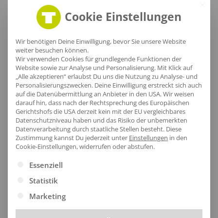
Cookie Einstellungen
Wir benötigen Deine Einwilligung, bevor Sie unsere Website
weiter besuchen können.
Eleganter Griff
Wir verwenden Cookies für grundlegende Funktionen der
Website sowie zur Analyse und Personalisierung. Mit Klick auf
„Alle akzeptieren“ erlaubst Du uns die Nutzung zu Analyse- und
Der geschwungene Holzgriff der Krücke liegt
Personalisierungszwecken. Deine Einwilligung erstreckt sich auch
auf die Datenübermittlung an Anbieter in den USA. Wir weisen
angenehm in der Hand und sorgt für einen sicheren
darauf hin, dass nach der Rechtsprechung des Europäischen
Halt, während das robuste Metallgestänge und das
Gerichtshofs die USA derzeit kein mit der EU vergleichbares
Datenschutzniveau haben und das Risiko der unbemerkten
strapazierfähige 190T Nylon für Langlebigkeit und
Datenverarbeitung durch staatliche Stellen besteht.
Diese
Stabilität stehen.
Zustimmung kannst Du jederzeit unter
Einstellungen
in den
Cookie-Einstellungen, widerrufen oder abstufen.
Es folgt eine Liste der Service-Gruppen, für die eine Ei
Essenziell
Statistik
Marketing
Größentabelle