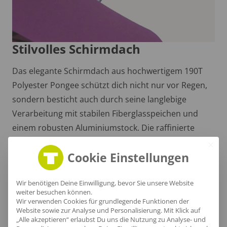
Stilvolles Schirmdach
Das elegante Schirmdach aus hochwertigem 190T
Polyester Pongee schützt dich nicht nur vor Regen,
sondern besticht auch durch seine langlebige
Verarbeitung mit stabilen Fiberglasspeichen und
einem robusten Aluminiumstock. Die raffinierte
Spitzenkappe und der gerade Aluminiumgriff mit
Cookie Einstellungen
schwarzem EVA sorgen für einen modernen Look
und perfekten Halt.
Wir benötigen Deine Einwilligung, bevor Sie unsere Website
weiter besuchen können.
Wir verwenden Cookies für grundlegende Funktionen der
Website sowie zur Analyse und Personalisierung. Mit Klick auf
„Alle akzeptieren“ erlaubst Du uns die Nutzung zu Analyse- und