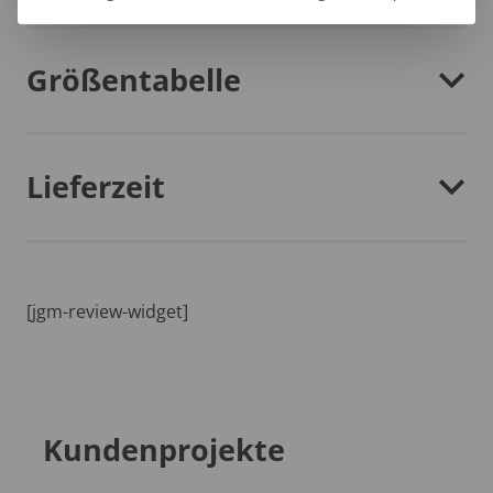
Größentabelle
Lieferzeit
[jgm-review-widget]
Kundenprojekte