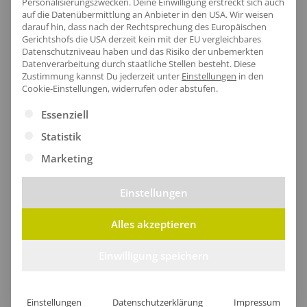
Personalisierungszwecken. Deine Einwilligung erstreckt sich auch
auf die Datenübermittlung an Anbieter in den USA. Wir weisen
darauf hin, dass nach der Rechtsprechung des Europäischen
Gerichtshofs die USA derzeit kein mit der EU vergleichbares
Datenschutzniveau haben und das Risiko der unbemerkten
Datenverarbeitung durch staatliche Stellen besteht.
Diese
Zustimmung kannst Du jederzeit unter
Einstellungen
in den
Cookie-Einstellungen, widerrufen oder abstufen.
Es folgt eine Liste der Service-Gruppen, für die eine Ei
Essenziell
Statistik
Eleganter Griff
Marketing
Der gerade Aluminiumgriff mit schwarzem EVA sorgt
Einstellungen
für einen sicheren Halt und ein angenehmes Gefühl
Alles akzeptieren
in der Hand, während der robuste 190T Polyester
Pongee und die langlebigen Fiberglasspeichen für
Einwilligung speichern
Stabilität und Wetterfestigkeit garantieren.
Einstellungen
Datenschutzerklärung
Impressum