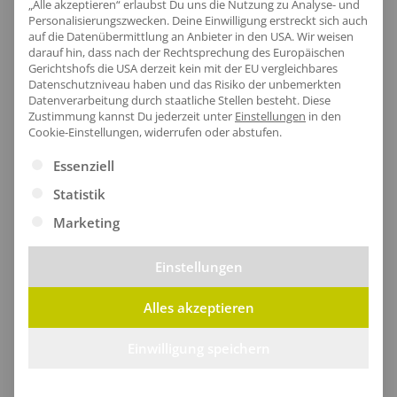
„Alle akzeptieren“ erlaubst Du uns die Nutzung zu Analyse- und
Personalisierungszwecken. Deine Einwilligung erstreckt sich auch
auf die Datenübermittlung an Anbieter in den USA. Wir weisen
darauf hin, dass nach der Rechtsprechung des Europäischen
Artikel-Nr.:
RG264
Gerichtshofs die USA derzeit kein mit der EU vergleichbares
Datenschutzniveau haben und das Risiko der unbemerkten
Geschlecht:
Herren
Datenverarbeitung durch staatliche Stellen besteht.
Diese
Armlänge:
Kurzarm|Set-In|mit Bündchen
Zustimmung kannst Du jederzeit unter
Einstellungen
in den
Cookie-Einstellungen, widerrufen oder abstufen.
Obermaterial:
100% Polyester
Grammatur:
130 g/m²
Es folgt eine Liste der Service-Gruppen, für die eine Ei
Essenziell
Pflegehinweis:
30 °C waschbar
Statistik
Zertifikate
: Recycelter Polyester
Marketing
Einstellungen
Größentabelle
Alles akzeptieren
Einwilligung speichern
Lieferzeit