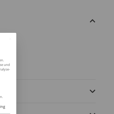
en.
yse und
nalyse-
n.
ilt werden kann. Die erste Service-Gruppe ist essenziell und kann 
ing