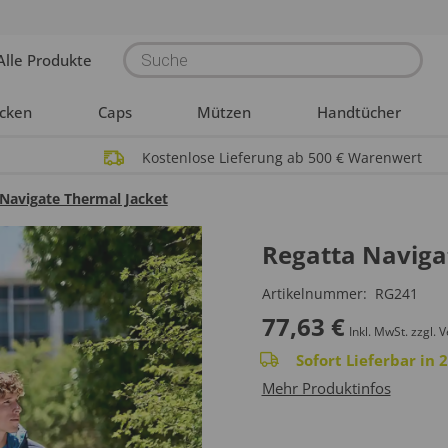
Products
Alle Produkte
search
acken
Caps
Mützen
Handtücher
Kostenlose Lieferung ab 500 € Warenwert
 Navigate Thermal Jacket
Regatta Naviga
Artikelnummer:
RG241
77,63
€
Inkl. MwSt.
zzgl. 
Sofort Lieferbar in
Mehr Produktinfos