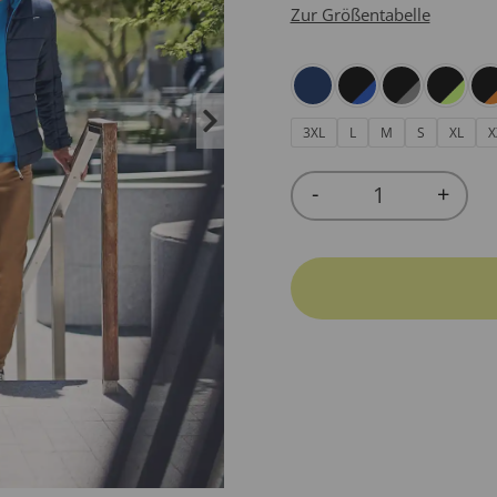
Zur Größentabelle
3XL
L
M
S
XL
X
-
+
Quantity