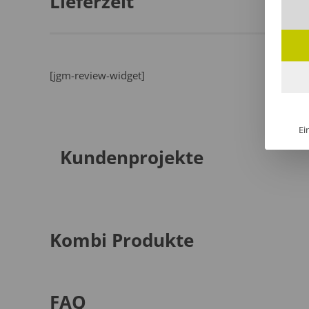
Lieferzeit
[jgm-review-widget]
Ei
Kundenprojekte
Kombi Produkte
FAQ