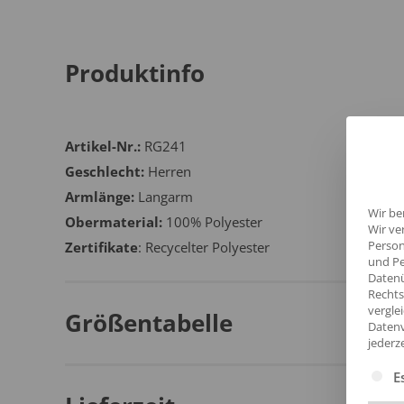
Produktinfo
Artikel-Nr.:
RG241
Geschlecht:
Herren
Armlänge:
Langarm
Wir be
Obermaterial:
100% Polyester
Wir ve
Person
Zertifikate
: Recycelter Polyester
und Pe
Datenü
Rechts
vergle
Größentabelle
Datenv
jederz
Es fol
E