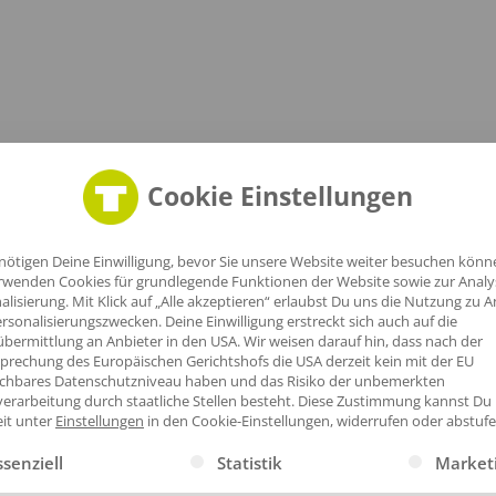
Cookie Einstellungen
nötigen Deine Einwilligung, bevor Sie unsere Website weiter besuchen könn
rwenden Cookies für grundlegende Funktionen der Website sowie zur Anal
alisierung. Mit Klick auf „Alle akzeptieren“ erlaubst Du uns die Nutzung zu A
rsonalisierungszwecken. Deine Einwilligung erstreckt sich auch auf die
bermittlung an Anbieter in den USA. Wir weisen darauf hin, dass nach der
prechung des Europäischen Gerichtshofs die USA derzeit kein mit der EU
ichbares Datenschutzniveau haben und das Risiko der unbemerkten
erarbeitung durch staatliche Stellen besteht.
Diese Zustimmung kannst Du
eit unter
Einstellungen
in den Cookie-Einstellungen, widerrufen oder abstufe
gt eine Liste der Service-Gruppen, für die eine Einwilligung erte
ssenziell
Statistik
Market