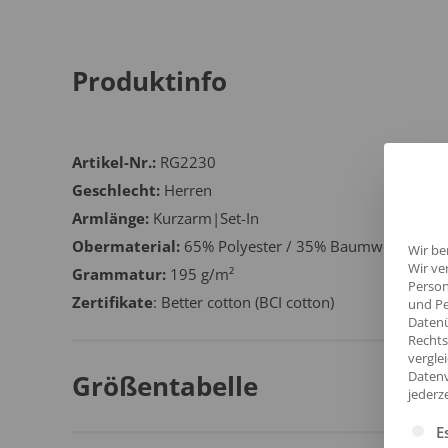
Produktinfo
Artikel-Nr.:
RG2230
Geschlecht:
Herren
Armlänge:
Kurzarm|Set-In
Obermaterial:
65% Polyester / 35% Baumwolle
Wir be
Wir ve
Grammatur:
195 g/m²
Person
Zertifikate
: Better cotton (BCI cotton)
und Pe
Datenü
Rechts
vergle
Datenv
Größentabelle
jederz
Es fol
E