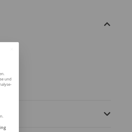
en.
yse und
nalyse-
n.
ilt werden kann. Die erste Service-Gruppe ist essenziell und kann 
ing