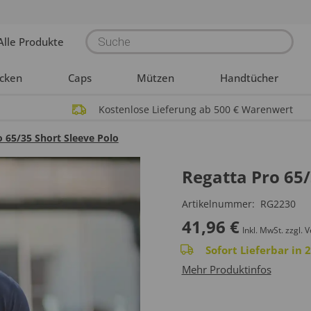
Products
Alle Produkte
search
acken
Caps
Mützen
Handtücher
Kostenlose Lieferung ab 500 € Warenwert
o 65/35 Short Sleeve Polo
Regatta Pro 65/
Artikelnummer:
RG2230
41,96
€
Inkl. MwSt.
zzgl. 
Sofort Lieferbar in
Mehr Produktinfos