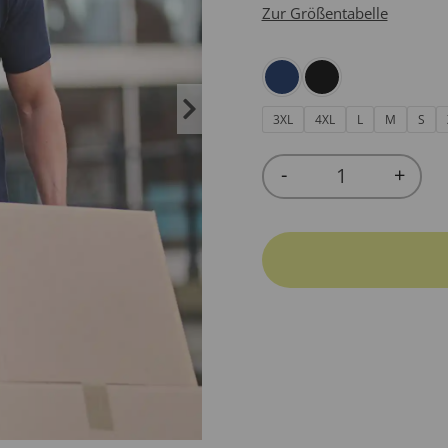
Zur Größentabelle
3XL
4XL
L
M
S
-
+
Quantity