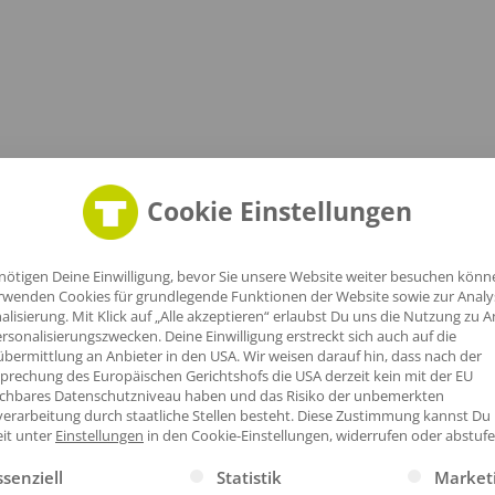
Cookie Einstellungen
nötigen Deine Einwilligung, bevor Sie unsere Website weiter besuchen könn
rwenden Cookies für grundlegende Funktionen der Website sowie zur Anal
alisierung. Mit Klick auf „Alle akzeptieren“ erlaubst Du uns die Nutzung zu A
rsonalisierungszwecken. Deine Einwilligung erstreckt sich auch auf die
bermittlung an Anbieter in den USA. Wir weisen darauf hin, dass nach der
prechung des Europäischen Gerichtshofs die USA derzeit kein mit der EU
ichbares Datenschutzniveau haben und das Risiko der unbemerkten
erarbeitung durch staatliche Stellen besteht.
Diese Zustimmung kannst Du
eit unter
Einstellungen
in den Cookie-Einstellungen, widerrufen oder abstufe
gt eine Liste der Service-Gruppen, für die eine Einwilligung erte
ssenziell
Statistik
Market