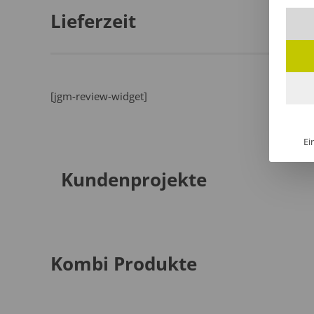
Lieferzeit
[jgm-review-widget]
Ei
Kundenprojekte
Kombi Produkte