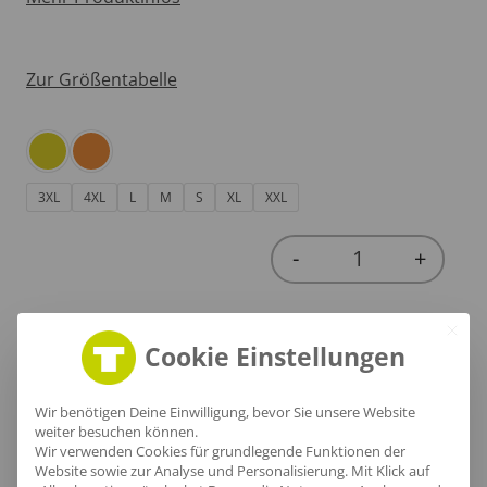
Zur Größentabelle
3XL
4XL
L
M
S
XL
XXL
-
+
Quantity
Cookie Einstellungen
In den Warenkorb
Wir benötigen Deine Einwilligung, bevor Sie unsere Website
weiter besuchen können.
Wir verwenden Cookies für grundlegende Funktionen der
Website sowie zur Analyse und Personalisierung. Mit Klick auf