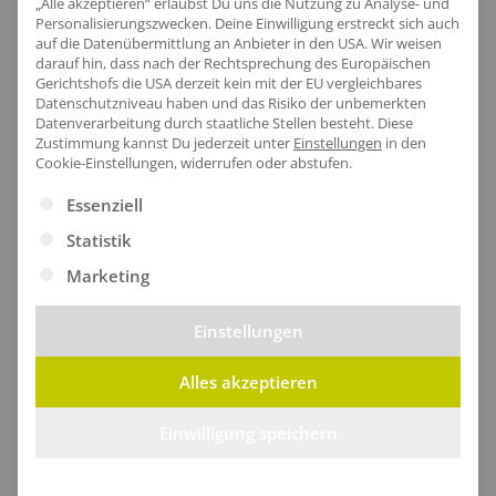
Produktinfo
„Alle akzeptieren“ erlaubst Du uns die Nutzung zu Analyse- und
Personalisierungszwecken. Deine Einwilligung erstreckt sich auch
auf die Datenübermittlung an Anbieter in den USA. Wir weisen
darauf hin, dass nach der Rechtsprechung des Europäischen
Gerichtshofs die USA derzeit kein mit der EU vergleichbares
Artikel-Nr.:
RG712
Datenschutzniveau haben und das Risiko der unbemerkten
Datenverarbeitung durch staatliche Stellen besteht.
Diese
Geschlecht:
Herren
Zustimmung kannst Du jederzeit unter
Einstellungen
in den
Cookie-Einstellungen, widerrufen oder abstufen.
Armlänge:
Langarm
Obermaterial:
100% Polyester
Es folgt eine Liste der Service-Gruppen, für die eine Ei
Essenziell
Grammatur:
270 g/m²
Statistik
Zertifikate
: Recycelter Polyester
Marketing
Einstellungen
Größentabelle
Alles akzeptieren
Einwilligung speichern
Lieferzeit