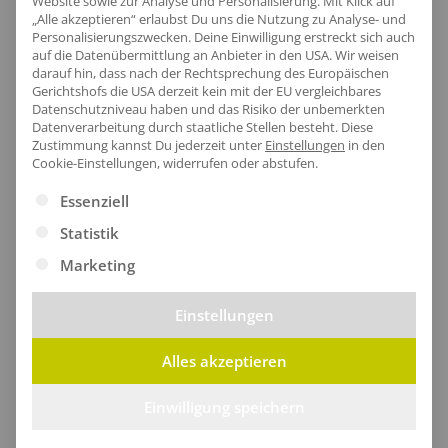
Website sowie zur Analyse und Personalisierung. Mit Klick auf
„Alle akzeptieren“ erlaubst Du uns die Nutzung zu Analyse- und
Personalisierungszwecken. Deine Einwilligung erstreckt sich auch
auf die Datenübermittlung an Anbieter in den USA. Wir weisen
Artikel-Nr.:
NER64101
darauf hin, dass nach der Rechtsprechung des Europäischen
Gerichtshofs die USA derzeit kein mit der EU vergleichbares
Geschlecht:
Herren
Datenschutzniveau haben und das Risiko der unbemerkten
Obermaterial:
100% Polyester
Datenverarbeitung durch staatliche Stellen besteht.
Diese
Zustimmung kannst Du jederzeit unter
Einstellungen
in den
Grammatur:
155 g/m²
Cookie-Einstellungen, widerrufen oder abstufen.
Pflegehinweis:
40 °C waschbar|Bügeln
Es folgt eine Liste der Service-Gruppen, für die eine Ei
Essenziell
erlaubt|Trockner geeignet
Statistik
Zertifikate
: EU Ecolabel|Oeko-Tex 100|Recycelter
Polyester|SA8000
Marketing
Einstellungen
Größentabelle
Alles akzeptieren
Einwilligung speichern