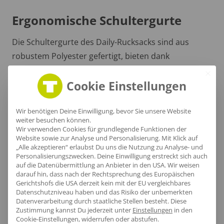
Ergonomische Schultergurte
Die Schultergurte des Daily-Rucksacks sind aus
robustem Polyester gefertigt, bieten dank
gepolsterter Ergonomie und atmungsaktivem Mesh
Cookie Einstellungen
hohen Tragekomfort auch bei längerer Nutzung.
Wir benötigen Deine Einwilligung, bevor Sie unsere Website
weiter besuchen können.
Wir verwenden Cookies für grundlegende Funktionen der
Website sowie zur Analyse und Personalisierung. Mit Klick auf
„Alle akzeptieren“ erlaubst Du uns die Nutzung zu Analyse- und
Personalisierungszwecken. Deine Einwilligung erstreckt sich auch
auf die Datenübermittlung an Anbieter in den USA. Wir weisen
Größentabelle
darauf hin, dass nach der Rechtsprechung des Europäischen
Gerichtshofs die USA derzeit kein mit der EU vergleichbares
Datenschutzniveau haben und das Risiko der unbemerkten
Datenverarbeitung durch staatliche Stellen besteht.
Diese
Zustimmung kannst Du jederzeit unter
Einstellungen
in den
Lieferzeit
Cookie-Einstellungen, widerrufen oder abstufen.