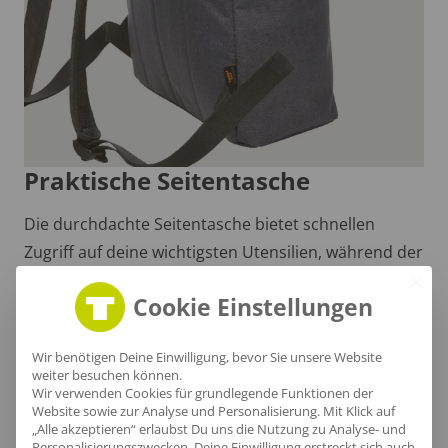
Praktische Seitentasche
Die durchdachte Seitentasche bietet schnellen
Zugriff auf deine wichtigsten Utensilien, während der
innovative Überschlag und das gepolsterte
Cookie Einstellungen
Notebook-Fach für optimalen Schutz und Komfort
sorgen.
Wir benötigen Deine Einwilligung, bevor Sie unsere Website
weiter besuchen können.
Wir verwenden Cookies für grundlegende Funktionen der
Website sowie zur Analyse und Personalisierung. Mit Klick auf
„Alle akzeptieren“ erlaubst Du uns die Nutzung zu Analyse- und
Personalisierungszwecken. Deine Einwilligung erstreckt sich auch