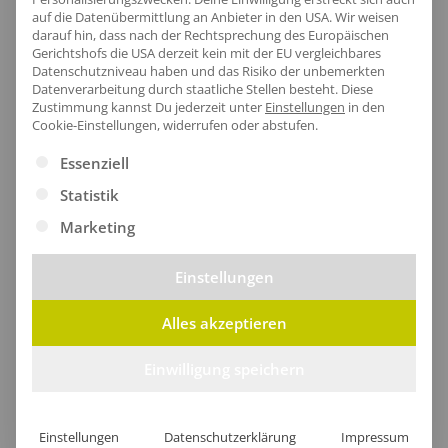
auf die Datenübermittlung an Anbieter in den USA. Wir weisen
darauf hin, dass nach der Rechtsprechung des Europäischen
Gerichtshofs die USA derzeit kein mit der EU vergleichbares
Datenschutzniveau haben und das Risiko der unbemerkten
Datenverarbeitung durch staatliche Stellen besteht.
Diese
Zustimmung kannst Du jederzeit unter
Einstellungen
in den
Cookie-Einstellungen, widerrufen oder abstufen.
Es folgt eine Liste der Service-Gruppen, für die eine Ei
Essenziell
Statistik
Praktischer Tragegriff
Marketing
Der handliche Tragegriff ermöglicht ein müheloses
Einstellungen
Anheben des Rucksacks, während das innovative
Alles akzeptieren
Verschlusssystem und das gepolsterte Hauptfach
für optimalen Komfort und Sicherheit sorgen.
Einwilligung speichern
Einstellungen
Datenschutzerklärung
Impressum