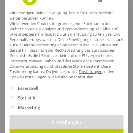
Komfortable Schultergurte
Wir benötigen Deine Einwilligung, bevor Sie unsere Website
weiter besuchen können.
Wir verwenden Cookies für grundlegende Funktionen der
Die Schultergurte dieses Kurier-Rucksacks sind aus
Website sowie zur Analyse und Personalisierung. Mit Klick auf
robustem 100% Polyester gefertigt, bieten hohe
„Alle akzeptieren“ erlaubst Du uns die Nutzung zu Analyse- und
Personalisierungszwecken. Deine Einwilligung erstreckt sich auch
Belastbarkeit bei minimalem Eigengewicht und
auf die Datenübermittlung an Anbieter in den USA. Wir weisen
sorgen für komfortables Tragen auch bei längerer
darauf hin, dass nach der Rechtsprechung des Europäischen
Gerichtshofs die USA derzeit kein mit der EU vergleichbares
Nutzung.
Datenschutzniveau haben und das Risiko der unbemerkten
Datenverarbeitung durch staatliche Stellen besteht.
Diese
Zustimmung kannst Du jederzeit unter
Einstellungen
in den
Cookie-Einstellungen, widerrufen oder abstufen.
Es folgt eine Liste der Service-Gruppen, für die eine Ei
Essenziell
Größentabelle
Statistik
Marketing
Einstellungen
Lieferzeit